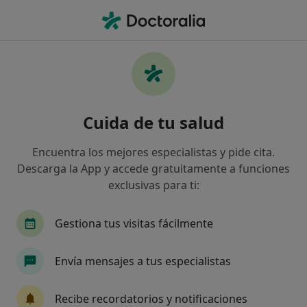
Men
Muela De Juicio • Sanlucar de Barrameda, Cádiz
Filtros
• 1
Mapa
Especialistas en Muela de juicio en Sanlucar
Cuida de tu salud
de Barrameda
Así organizamos los resultados
Encuentra los mejores especialistas y pide cita.
Descarga la App y accede gratuitamente a funciones
exclusivas para ti:
¿Qué especialidad estás buscando?
Dentista
Gestiona tus visitas fácilmente
Envía mensajes a tus especialistas
Recibe recordatorios y notificaciones