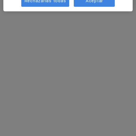
Rechazarlas todas
Aceptar
Clínica Dental El Cabildo
Dentista
116 opiniones
Calle Ancha 21, Sanlucar de Barrameda
•
Mapa
Clínica Dental El Cabildo
Primera visita Odontología
Servicio gratuito
Mostrar más servicios
Ningún profesional de este centro tiene citas disponibles
Mostrar perfil