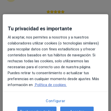
4.6 y 4.8 de valoración media en Google Play y Apple
Dr. Edoardo Delmonte
Store
Tu privacidad es importante
·
Ver más
Dentista
57 opiniones
Al aceptar, nos permites a nosotros y a nuestros
colaboradores utilizar cookies (o tecnologías similares)
Calle Ancha 21, Sanlucar de Barrameda
•
Mapa
para recopilar datos con fines estadísiticos y ofrecer
Clínica Dental El Cabildo
contenidos basados en tus hábitos de navegación. Si
Primera visita Odontología
Servicio gratuito
rechazas todas las cookies, solo utilizaremos las
Este especialista no ofrece reserva de cita online en esta dirección.
necesarias para el correcto uso de nuestra página.
Puedes retirar tu consentimiento o actualizar tus
Pedir una cita
preferencias en cualquier momento desde ajustes. Más
información en
Política de cookies.
Configurar