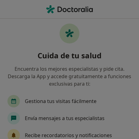
Men
Neuropatía Del Nervio Radial • Los Barrios, Cádiz
Filtros
• 1
Mapa
Especialistas en Neuropatía del nervio
Cuida de tu salud
radial en Los Barrios
Así organizamos los resultados
Encuentra los mejores especialistas y pide cita.
Descarga la App y accede gratuitamente a funciones
exclusivas para ti:
¿Qué especialidad estás buscando?
Fisioterapeuta
Podólogo
Gestiona tus visitas fácilmente
Envía mensajes a tus especialistas
Recibe recordatorios y notificaciones