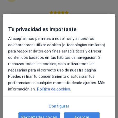
4.6 y 4.8 de valoración media en Google Play y Apple
Cristina Núñez Fernández
Store
Tu privacidad es importante
·
Ver más
Fisioterapeuta
Al aceptar, nos permites a nosotros y a nuestros
247 opiniones
colaboradores utilizar cookies (o tecnologías similares)
Ctra. Acceso Central Térmica 0 Edificio Azabache LOCAL 10, Los Barrios
•
Mapa
para recopilar datos con fines estadísiticos y ofrecer
ZOI Clínica Integral
contenidos basados en tus hábitos de navegación. Si
Fisioterapia del suelo pélvico
45 €
rechazas todas las cookies, solo utilizaremos las
necesarias para el correcto uso de nuestra página.
Este especialista no ofrece reserva de cita online en esta dirección.
Puedes retirar tu consentimiento o actualizar tus
Pedir una cita
preferencias en cualquier momento desde ajustes. Más
información en
Política de cookies.
Configurar
Rechazarlas todas
Aceptar