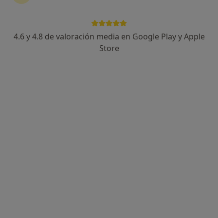
4.6 y 4.8 de valoración media en Google Play y Apple
Isabel Rossi Garcia
Store
·
Ver más
Psicóloga, Psicóloga infantil
13 opiniones
Dirección
Online
Avenida de la Oliva 9, Majadahonda
•
Mapa
Isabel Rossi
Primera visita Psicología
70 €
Este especialista no ofrece reserva de cita online en esta dirección.
Pedir una cita