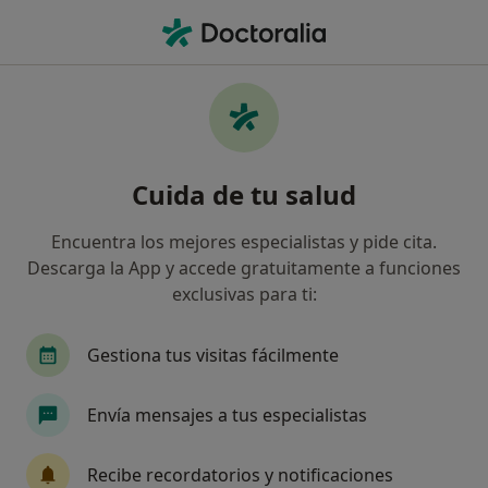
Men
Obsesiones • Pozuelo de Alarcón, Madrid
Filtros
• 1
Seguro
Mapa
Especialistas en Obsesiones en Pozuelo de
Cuida de tu salud
Alarcón
Así organizamos los resultados
Encuentra los mejores especialistas y pide cita.
Descarga la App y accede gratuitamente a funciones
exclusivas para ti:
¿Qué especialidad estás buscando?
Psicólogo
Psicólogo infantil
Sexólogo
Gestiona tus visitas fácilmente
Envía mensajes a tus especialistas
Recibe recordatorios y notificaciones