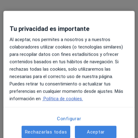
Pedir una cita
Tu privacidad es importante
Al aceptar, nos permites a nosotros y a nuestros
colaboradores utilizar cookies (o tecnologías similares)
para recopilar datos con fines estadísiticos y ofrecer
contenidos basados en tus hábitos de navegación. Si
rechazas todas las cookies, solo utilizaremos las
necesarias para el correcto uso de nuestra página.
Belén Astudillo de Pedro
Puedes retirar tu consentimiento o actualizar tus
·
Ver más
Psicóloga, Psicóloga infantil, Sexóloga
preferencias en cualquier momento desde ajustes. Más
4 opiniones
información en
Política de cookies.
Av. de Europa, 11, Bloque A 1ºK entrada por Calle Noruega, Pozuelo de Alarcón
•
Mapa
Centro de Psicología Europa
Configurar
Consulta de sexología
65 €
Rechazarlas todas
Aceptar
Este especialista no ofrece reserva de cita online en esta dirección.