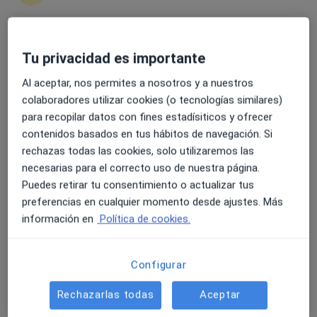
4.6 y 4.8 de valoración media en Google Play y Apple
Tu privacidad es importante
Store
Al aceptar, nos permites a nosotros y a nuestros
colaboradores utilizar cookies (o tecnologías similares)
para recopilar datos con fines estadísiticos y ofrecer
contenidos basados en tus hábitos de navegación. Si
Dr. José Luis Rosales Alexander
rechazas todas las cookies, solo utilizaremos las
necesarias para el correcto uso de nuestra página.
·
Ver más
Reumatólogo
Puedes retirar tu consentimiento o actualizar tus
49 opiniones
preferencias en cualquier momento desde ajustes. Más
información en
Política de cookies.
Dirección 1
Dirección 2
C/ Alemania, 6 Urb. San Fernando, Puerto de la Cruz
•
Mapa
Configurar
Hospiten Bellevue
Rechazarlas todas
Aceptar
Primera visita Reumatología
Precio sin especificar