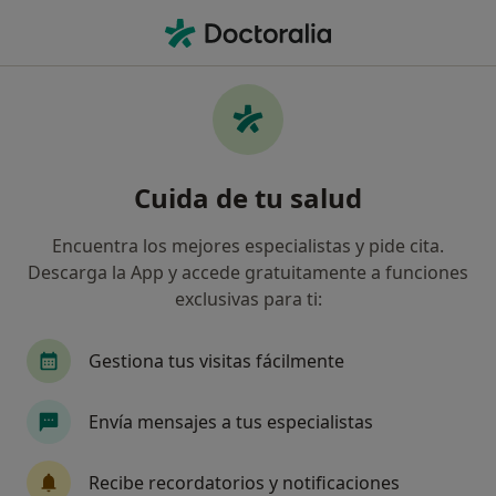
Men
Osteoartrosis • Puerto de la Cruz, Santa Cruz de Tenerife
Filtros
• 1
Seguro
Mapa
Especialistas en Osteoartrosis en Puerto de
Cuida de tu salud
la Cruz
Así organizamos los resultados
Encuentra los mejores especialistas y pide cita.
Descarga la App y accede gratuitamente a funciones
exclusivas para ti:
¿Qué especialidad estás buscando?
Reumatólogo
Dermatólogo
Gestiona tus visitas fácilmente
Alergólogo
Analista clínico
Envía mensajes a tus especialistas
Patólogo
Ver más
Recibe recordatorios y notificaciones