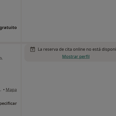
 gratuito
La reserva de cita online no está dispon
Mostrar perfil
o,
s Rozas de Madrid
•
Mapa
pecificar