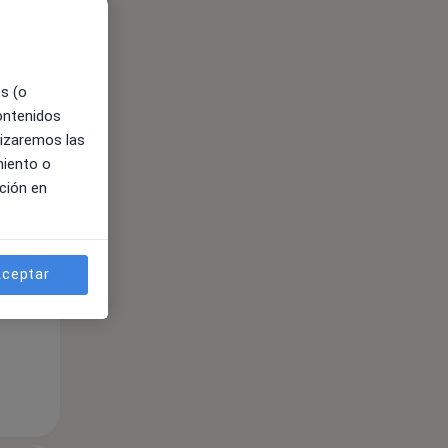
es (o
contenidos
lizaremos las
miento o
ible
ción en
ceptar