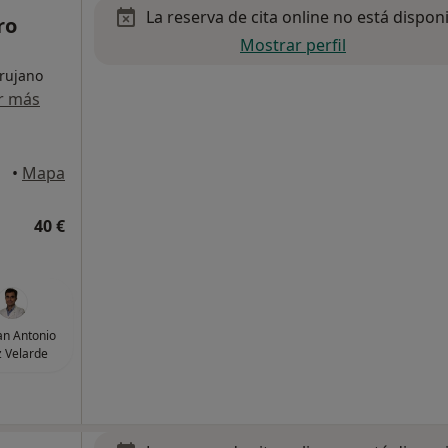
La reserva de cita online no está dispon
ro
Mostrar perfil
irujano
r más
•
Mapa
40 €
uan Antonio
 Velarde