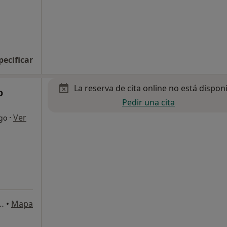
pecificar
La reserva de cita online no está dispon
o
Pedir una cita
·
Ver
go
ahonda 22, Boadilla del Monte,
•
Mapa