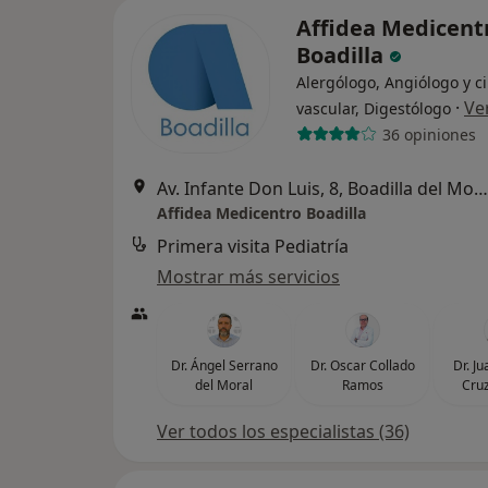
Affidea Medicent
Boadilla
Alergólogo, Angiólogo y c
·
Ve
vascular, Digestólogo
36 opiniones
Av. Infante Don Luis, 8, Boadilla del Monte
Affidea Medicentro Boadilla
Primera visita Pediatría
Mostrar más servicios
Dr. Ángel Serrano
Dr. Oscar Collado
Dr. J
del Moral
Ramos
Cruz
Ver todos los especialistas (36)