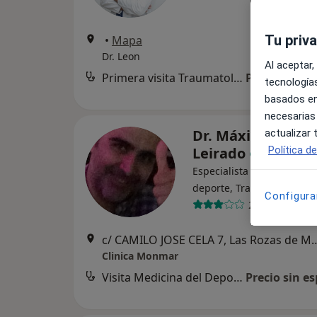
Tu priv
•
Mapa
Dr. Leon
Al aceptar,
Primera visita Traumatología y Cirugía Ortopédica
Precio sin es
tecnologías
basados en
necesarias
Dr. Máximo Garcí
actualizar
Política d
Leirado
Especialista en medicina 
·
V
deporte, Traumatólogo
Configura
24 opiniones
c/ CAMILO JOSE CELA 7, La
Clinica Monmar
Visita Medicina del Deporte
Precio sin es