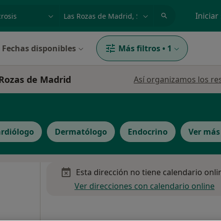
dad, enfermedad o nombre
p. ej. Madrid
Iniciar
Fechas disponibles
Más filtros
•
1
 Rozas de Madrid
Así organizamos los re
rdiólogo
Dermatólogo
Endocrino
Ver más
Esta dirección no tiene calendario onli
Ver direcciones con calendario online