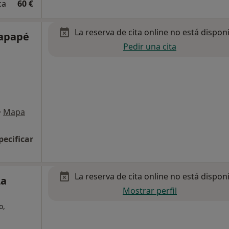
ca
60 €
La reserva de cita online no está dispon
Capapé
Pedir una cita
•
Mapa
pecificar
La reserva de cita online no está dispon
La
Mostrar perfil
o,