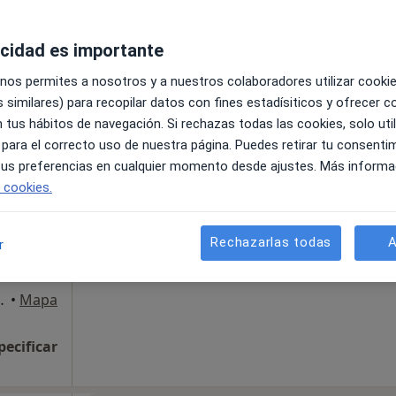
acidad es importante
 nos permites a nosotros y a nuestros colaboradores utilizar cooki
pecificar
 similares) para recopilar datos con fines estadísiticos y ofrecer 
 tus hábitos de navegación. Si rechazas todas las cookies, solo uti
 para el correcto uso de nuestra página. Puedes retirar tu consenti
La reserva de cita online no está dispon
a
 tus preferencias en cualquier momento desde ajustes. Más informa
Ver teléfono
e cookies.
del
er más
Rechazarlas todas
A
r
s Rozas de Madrid
•
Mapa
pecificar