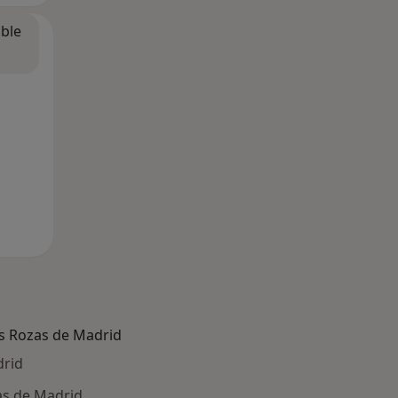
ible
s Rozas de Madrid
drid
zas de Madrid