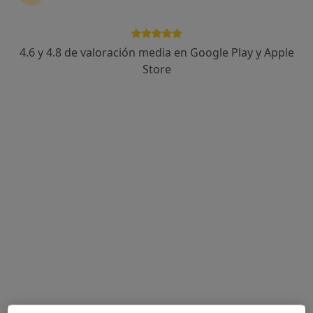
4.6 y 4.8 de valoración media en Google Play y Apple
Dr. Berthy Rivero Soruco
Store
·
Ver más
Cardiólogo
725 opiniones
Dirección
Online
Av. Francesc Macià, 9, Santa Coloma de Gramenet
•
Mapa
Centro Médico Catalunya
Holter de Ritmo
desde 100 €
Este especialista no ofrece reserva de cita online en esta dirección.
Pedir una cita