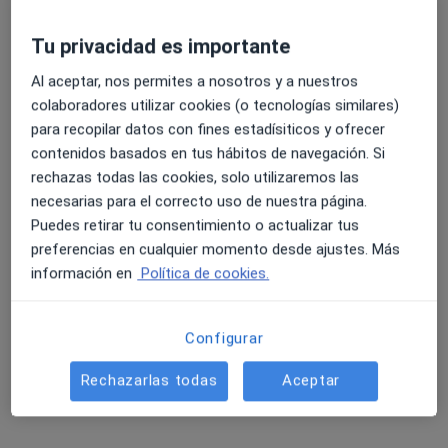
Tu privacidad es importante
Al aceptar, nos permites a nosotros y a nuestros
colaboradores utilizar cookies (o tecnologías similares)
para recopilar datos con fines estadísiticos y ofrecer
contenidos basados en tus hábitos de navegación. Si
Dra. Iris Rodríguez Costoya
rechazas todas las cookies, solo utilizaremos las
·
Ver más
Cardióloga
necesarias para el correcto uso de nuestra página.
69 opiniones
Puedes retirar tu consentimiento o actualizar tus
preferencias en cualquier momento desde ajustes. Más
Carrer de l'Escorial 148, Barcelona
•
Mapa
información en
Política de cookies.
Clinica Ntra. Senyora. del Remei
Primera visita Cardiología
103 €
Este especialista no ofrece reserva de cita online en esta dirección.
Configurar
Pedir una cita
Rechazarlas todas
Aceptar