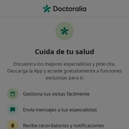
Men
Palpitaciones • Santa Coloma de Gramenet, Barcelona
Filtros
• 1
Seguro
Mapa
Especialistas en Palpitaciones en Santa
Cuida de tu salud
Coloma de Gramenet
Así organizamos los resultados
Encuentra los mejores especialistas y pide cita.
Descarga la App y accede gratuitamente a funciones
exclusivas para ti:
¿Qué especialidad estás buscando?
Cardiólogo
Alergólogo
Angiólogo y ciruja
Gestiona tus visitas fácilmente
Envía mensajes a tus especialistas
Recibe recordatorios y notificaciones