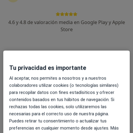
4.6 y 4.8 de valoración media en Google Play y Apple
Pablo de Lucas González
Store
·
Ver más
Psicólogo
34 opiniones
Dirección
Online
Tu privacidad es importante
Calle Huertos, s/n, Torrelodones
•
Mapa
Al aceptar, nos permites a nosotros y a nuestros
Clínica privada Torrelodones
colaboradores utilizar cookies (o tecnologías similares)
Primera visita Psicología
desde 50 €
para recopilar datos con fines estadísiticos y ofrecer
contenidos basados en tus hábitos de navegación. Si
Este especialista no ofrece reserva de cita online en esta dirección.
rechazas todas las cookies, solo utilizaremos las
necesarias para el correcto uso de nuestra página.
Pedir una cita
Puedes retirar tu consentimiento o actualizar tus
preferencias en cualquier momento desde ajustes. Más