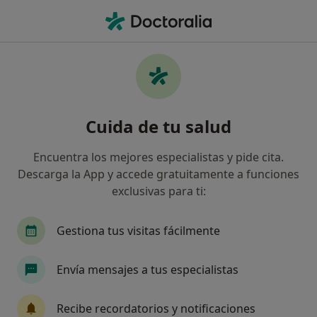
Men
Pensamientos Recurrentes • Torrelodones, Madrid
Filtros
• 1
Seguro
Mapa
Especialistas en Pensamientos recurrentes
Cuida de tu salud
en Torrelodones
Así organizamos los resultados
Encuentra los mejores especialistas y pide cita.
Descarga la App y accede gratuitamente a funciones
exclusivas para ti:
¿Qué especialidad estás buscando?
Psicólogo
Gestiona tus visitas fácilmente
Envía mensajes a tus especialistas
Recibe recordatorios y notificaciones