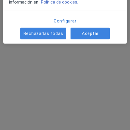
información en
Política de cookies.
Configurar
Rechazarlas todas
Aceptar
Opción de pago online
Macarena Hernán-Gomez Cubero
·
Ver más
Psicóloga
27 opiniones
Dirección
Online
Calle Flor de Lis 34, Torrelodones
•
Mapa
Consulta presencial
Primera visita Psicología
60 €
Este especialista no ofrece reserva de cita online en esta dirección.