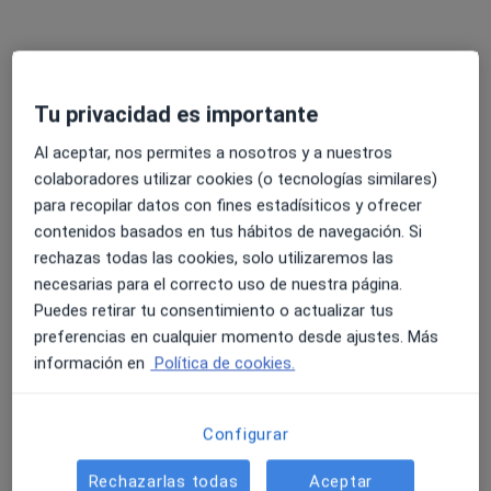
Este especialista no ofrece reserva de cita online en esta dirección.
Pedir una cita
Tu privacidad es importante
Al aceptar, nos permites a nosotros y a nuestros
colaboradores utilizar cookies (o tecnologías similares)
para recopilar datos con fines estadísiticos y ofrecer
contenidos basados en tus hábitos de navegación. Si
rechazas todas las cookies, solo utilizaremos las
necesarias para el correcto uso de nuestra página.
Puedes retirar tu consentimiento o actualizar tus
Opción de pago online
preferencias en cualquier momento desde ajustes. Más
Jorge Boter
información en
Política de cookies.
Psicólogo
9 opiniones
Configurar
Calle de la Golondrina 29, Aravaca
•
Mapa
Clínica Fuensalud
Rechazarlas todas
Aceptar