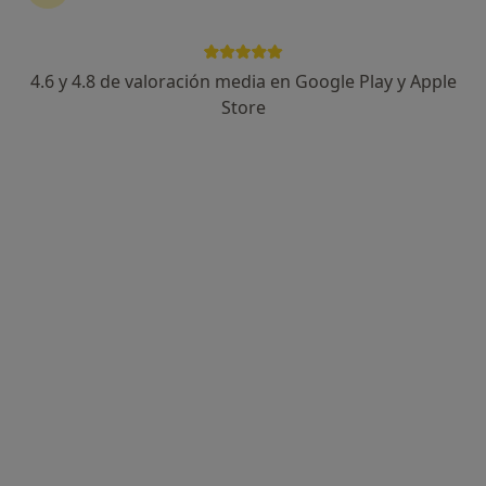
4.6 y 4.8 de valoración media en Google Play y Apple
Store
Opción de pago online
Carolina Rosenthal Silva
·
Ver más
Psicóloga
32 opiniones
Dirección
Online
Calle Sagunto, 9, 2d, Pozuelo de Alarcón
•
Mapa
Terapia Psicológica en Pozuelo de Alarcón
Primera visita Psicología
70 €
Este especialista no ofrece reserva de cita online en esta dirección.
Pedir una cita