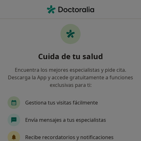
Men
Perfeccionismo • Pozuelo de Alarcón, Madrid
Filtros
• 1
Mapa
Especialistas en Perfeccionismo en Pozuelo
Cuida de tu salud
de Alarcón
Así organizamos los resultados
Encuentra los mejores especialistas y pide cita.
Descarga la App y accede gratuitamente a funciones
exclusivas para ti:
¿Qué especialidad estás buscando?
Psicólogo
Psicólogo infantil
Sexólogo
Gestiona tus visitas fácilmente
Envía mensajes a tus especialistas
Recibe recordatorios y notificaciones