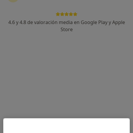
4.6 y 4.8 de valoración media en Google Play y Apple
Dra. Lourdes Ruiz Vera
Store
·
Ver más
Oftalmóloga, Médica estética
44 opiniones
Especialista en cirugía ocular y estética avanzada
Rejuvenecimiento facial con técnicas avanzadas
Tecnología y bienestar personalizado
Dirección
Online
Calle de la Autonomía, 3, Donostia-San Sebastián
•
Mapa
Ophtalmo Esthetique
Aplicación de Neurotoxina en arrugas de expresión (frente, entrecejo y patas de gallo)
350 €
Este especialista no ofrece reserva de cita online en esta dirección.