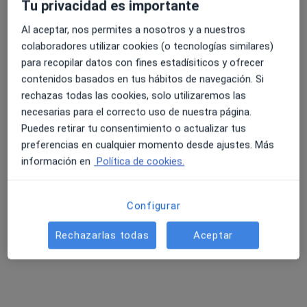
Tu privacidad es importante
Pedir una cita
Al aceptar, nos permites a nosotros y a nuestros
colaboradores utilizar cookies (o tecnologías similares)
para recopilar datos con fines estadísiticos y ofrecer
contenidos basados en tus hábitos de navegación. Si
rechazas todas las cookies, solo utilizaremos las
necesarias para el correcto uso de nuestra página.
Puedes retirar tu consentimiento o actualizar tus
preferencias en cualquier momento desde ajustes. Más
información en
Política de cookies.
Dr. Aritz Bidaguren Urbieta
·
Ver más
Oftalmólogo
Configurar
2 opiniones
Pz. Teresa de Calcuta, 7-Bajos, Donostia-San Sebastián
•
Mapa
Rechazarlas todas
Aceptar
Begitek Clínica Oftalmológica - Donostia
Primera visita Oftalmología
Precio sin especificar
Este especialista no ofrece reserva de cita online en esta dirección.