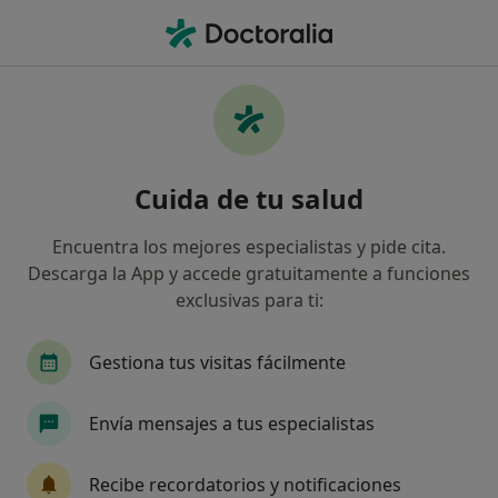
Men
Presbicia Vista Cansada • Donostia-San Sebastián, Guipúzcoa
Filtros
• 1
Seguro
Mapa
Especialistas en Presbicia (vista cansada) en
Cuida de tu salud
Donostia-San Sebastián
Así organizamos los resultados
Encuentra los mejores especialistas y pide cita.
Descarga la App y accede gratuitamente a funciones
exclusivas para ti:
¿Qué especialidad estás buscando?
Oftalmólogo
Médico estético
Gestiona tus visitas fácilmente
Envía mensajes a tus especialistas
Recibe recordatorios y notificaciones