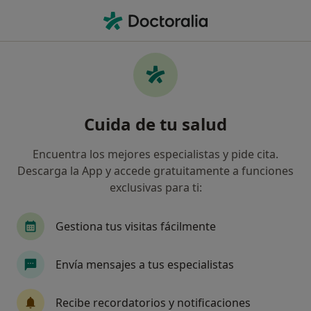
Men
Regulación De Las Emociones • Cerdanyola del Vallès, Barcelona
Filtros
• 1
Seguro
Mapa
Especialistas en Regulación de las
Cuida de tu salud
emociones en Cerdanyola del Vallès
Así organizamos los resultados
Encuentra los mejores especialistas y pide cita.
Descarga la App y accede gratuitamente a funciones
exclusivas para ti:
¿Qué especialidad estás buscando?
Psicólogo
Psicólogo infantil
Psicopedago
Gestiona tus visitas fácilmente
Envía mensajes a tus especialistas
Recibe recordatorios y notificaciones