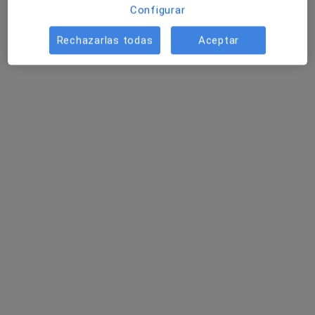
Configurar
Pedir una cita
Rechazarlas todas
Aceptar
Mireia Xicart Marco
·
Ver más
Psicóloga
23 opiniones
Dirección
Online
Passatge de l'Ajuntament, 17, Cerdanyola del Vallès
•
Mapa
EUNOIA Centre Psicologia