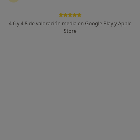
4.6 y 4.8 de valoración media en Google Play y Apple
Noemi Torres Allas
Store
·
Ver más
Psicóloga infantil, Psicóloga
4 opiniones
Dirección
Online
C/ Pintor Togores, nº 42 local bajos, Cerdanyola del Vallès
•
Mapa
CLINICA SINAPSIS
Primera visita Psicología Infantil
50 €
Este especialista no ofrece reserva de cita online en esta dirección.
Pedir una cita