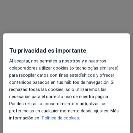
Opción de pago online
Tu privacidad es importante
Anabel López
Al aceptar, nos permites a nosotros y a nuestros
·
Ver más
Psicóloga, Psicóloga infantil
colaboradores utilizar cookies (o tecnologías similares)
17 opiniones
para recopilar datos con fines estadísiticos y ofrecer
contenidos basados en tus hábitos de navegación. Si
Dirección 1
Dirección 2
rechazas todas las cookies, solo utilizaremos las
necesarias para el correcto uso de nuestra página.
Puedes retirar tu consentimiento o actualizar tus
Carrer de Sant Martí, 82-84 entlo. 4ª, Cerdanyola del Vallès
•
Mapa
preferencias en cualquier momento desde ajustes. Más
Psicología Cerdanyola Anabel López
información en
Política de cookies.
Primera visita Psicología
50 €
Este especialista no ofrece reserva de cita online en esta dirección.