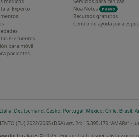
s médicos
Servicios para clínicas
ta al Experto
Noa Notes
nuevo
amentos
Recursos gratuitos
os
Centro de ayuda para especi
medades
tas Frecuentes
ión para móvil
ara pacientes
ueva pestaña
en una nueva pestaña
e abre en una nueva pestaña
se abre en una nueva pestaña
se abre en una nueva pestaña
se abre en una nueva pestaña
se abre en una nueva p
se abre en una
se abre e
se
Italia
,
Deutschland
,
Česko
,
Portugal
,
México
,
Chile
,
Brasil
,
A
NTO (EU) 2022/2065 (DSA) art. 24: 15.395.179 “AMARs” - Ju
w.doctoralia.es © 2026 - Encuentra tu especialista y pide c