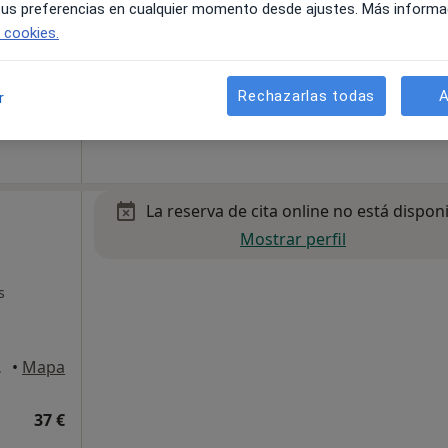
 tus preferencias en cualquier momento desde ajustes. Más informa
e cookies.
 de Ardoz
•
Mapa
Rechazarlas todas
A
r
37 €
La reserva de cita online no está dispon
Mostrar perfil
s
 de Ardoz
•
Mapa
37 €