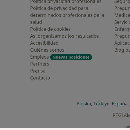
Política privacidad profesionales
Seguro
Política de privacidad para
Pregun
determinados profesionales de la
Medic
salud
Servici
Política de cookies
Enfer
Así organizamos los resultados
Pregun
Accesibilidad
Aplicac
Quiénes somos
Blog p
Empleos
Nuevas posiciones
Partners
Prensa
Contacto
se abre en una n
se abre 
s
Polska
,
Türkiye
,
España
,
REGLAME
ww