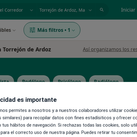
dad, enfermedad o nombre
p. ej. Madrid
Iniciar
ibles
Más filtros
•
1
n Torrejón de Ardoz
Así organizamos los re
ista
Podólogo
Psicólogo
Radiólogo
acidad es importante
La reserva de cita online no está dispon
in
 nos permites a nosotros y a nuestros colaboradores utilizar cooki
Pedir una cita
 similares) para recopilar datos con fines estadísiticos y ofrecer 
 tus hábitos de navegación. Si rechazas todas las cookies, solo uti
 para el correcto uso de nuestra página. Puedes retirar tu consenti