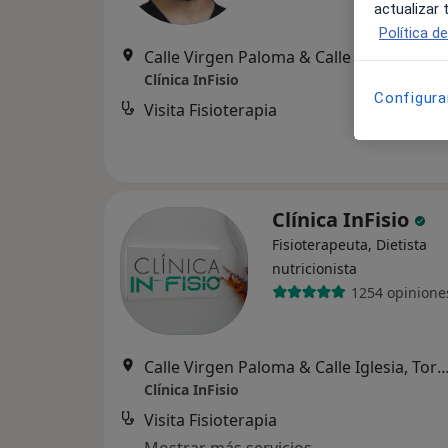
actualizar
Política d
Calle Virgen Paloma & Calle Iglesia, Torrejón
Clínica InFisio
Configura
Visita Fisioterapia
Clínica InFisio
Fisioterapeuta, Dietista
nutricionista
1254 opinione
Calle Virgen Paloma & Calle Iglesia, Torrejón
Clínica InFisio
Visita Fisioterapia