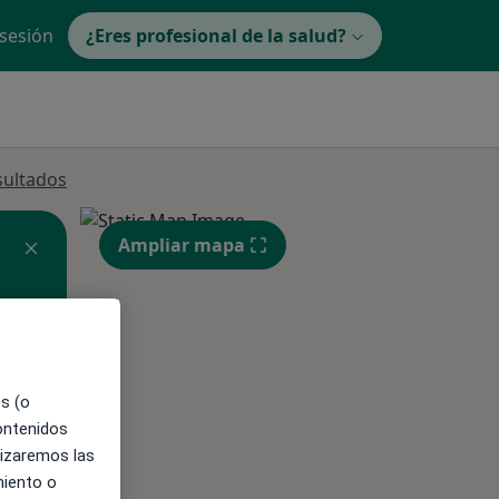
 sesión
¿Eres profesional de la salud?
sultados
Ampliar mapa
ible
es (o
contenidos
lizaremos las
miento o