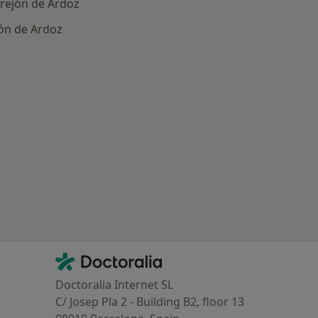
rejón de Ardoz
ón de Ardoz
Contacto
Doctoralia - Página de inicio
Doctoralia Internet SL
C/ Josep Pla 2 - Building B2, floor 13