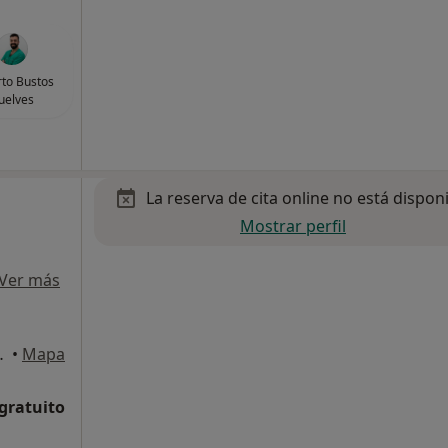
to Bustos
uelves
La reserva de cita online no está dispon
Mostrar perfil
Ver más
rejón de Ardoz
•
Mapa
 gratuito