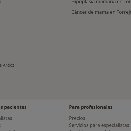
d
Hipoplasia mamaria en Tor
Cáncer de mama en Torrej
rcanas a Torrejón de Ardoz
De Ardoz
os pacientes
Para profesionales
listas
Precios
s
Servicios para especialistas