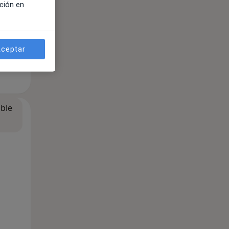
ción en
ceptar
ible