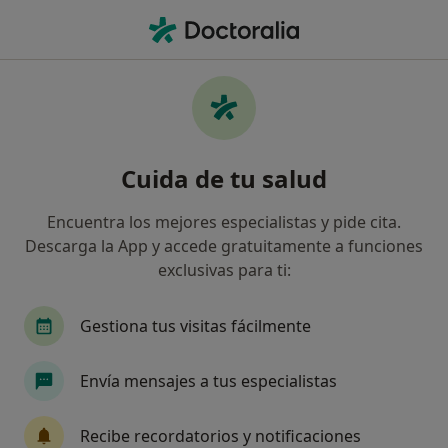
Men
Rosácea • Castellón de la Plana, Castellón
Filtros
• 1
Mapa
Especialistas en Rosácea en Castellón de la
Cuida de tu salud
Plana
Así organizamos los resultados
Encuentra los mejores especialistas y pide cita.
Descarga la App y accede gratuitamente a funciones
exclusivas para ti:
¿Qué especialidad estás buscando?
Dermatólogo
Dermatólogo infantil
Médic
Gestiona tus visitas fácilmente
Envía mensajes a tus especialistas
Recibe recordatorios y notificaciones