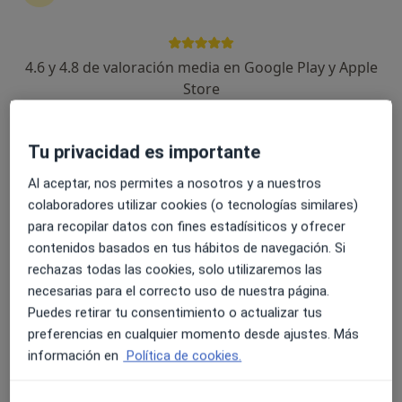
4.6 y 4.8 de valoración media en Google Play y Apple
Dr. Julián Boix Vilanova
Store
·
Ver más
Dermatólogo
253 opiniones
Tu privacidad es importante
Dirección
Online 1
Online 2
Al aceptar, nos permites a nosotros y a nuestros
colaboradores utilizar cookies (o tecnologías similares)
para recopilar datos con fines estadísiticos y ofrecer
Ronda del Millars 13 bajo, Castellón de la Plana
•
Mapa
contenidos basados en tus hábitos de navegación. Si
Clínica Dosderma
rechazas todas las cookies, solo utilizaremos las
Consulta online
80 €
necesarias para el correcto uso de nuestra página.
Este especialista no ofrece reserva de cita online en esta dirección.
Puedes retirar tu consentimiento o actualizar tus
preferencias en cualquier momento desde ajustes. Más
Pedir una cita
información en
Política de cookies.