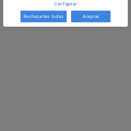
Configurar
Rechazarlas todas
Aceptar
Dra. Saray Porcar Saura
·
Ver más
Dermatóloga, Dermatóloga infantil
300 opiniones
Ronda del Millars 13 bajo, Castellón de la Plana
•
Mapa
Clínica Dosderma
Primera visita Dermatología
Precio sin especificar
Este especialista no ofrece reserva de cita online en esta dirección.
Pedir una cita