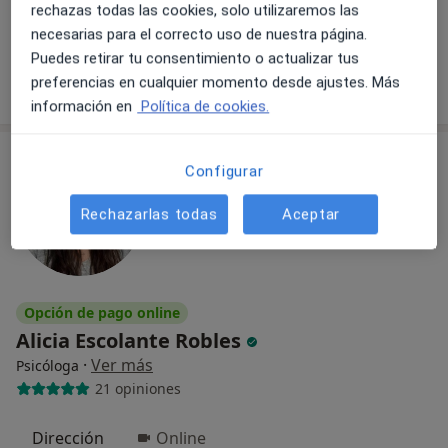
Primera visita Psicología
60 €
rechazas todas las cookies, solo utilizaremos las
necesarias para el correcto uso de nuestra página.
Este especialista no ofrece reserva de cita online en esta dirección.
Puedes retirar tu consentimiento o actualizar tus
Pedir una cita
preferencias en cualquier momento desde ajustes. Más
información en
Política de cookies.
Configurar
Rechazarlas todas
Aceptar
Opción de pago online
Alicia Escolante Robles
·
Ver más
Psicóloga
21 opiniones
Dirección
Online