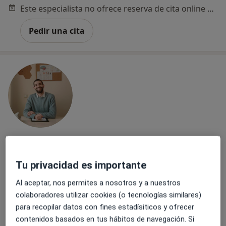
Este especialista no ofrece reserva de cita online en esta dirección.
Pedir una cita
Opción de pago online
Jorge Boter
Tu privacidad es importante
Psicólogo
Al aceptar, nos permites a nosotros y a nuestros
9 opiniones
colaboradores utilizar cookies (o tecnologías similares)
Calle de la Golondrina 29, Aravaca
•
Mapa
para recopilar datos con fines estadísiticos y ofrecer
Clínica Fuensalud
contenidos basados en tus hábitos de navegación. Si