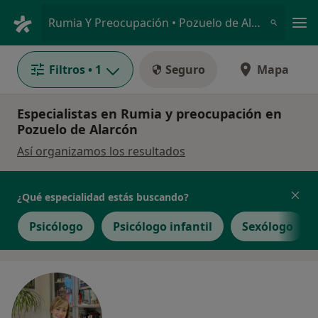
Men
Rumia Y Preocupación • Pozuelo de Alarcón, Madrid
Filtros
• 1
Seguro
Mapa
Especialistas en Rumia y preocupación en
Pozuelo de Alarcón
Así organizamos los resultados
¿Qué especialidad estás buscando?
Psicólogo
Psicólogo infantil
Sexólogo