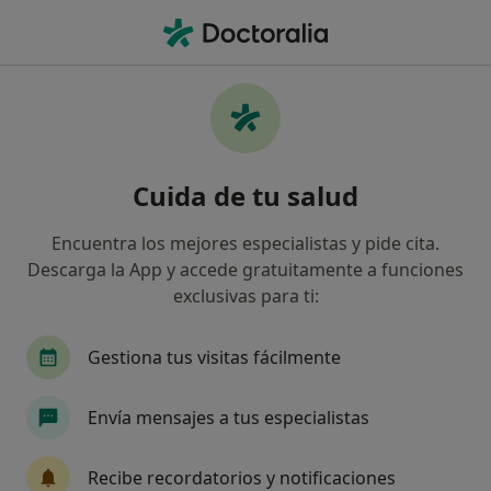
Men
Sentimientos De Vergüenza • Torrejón de Ardoz, Madrid
Filtros
• 1
Mapa
Especialistas en Sentimientos de vergüenza
Cuida de tu salud
en Torrejón de Ardoz
Así organizamos los resultados
Encuentra los mejores especialistas y pide cita.
Descarga la App y accede gratuitamente a funciones
exclusivas para ti:
¿Qué especialidad estás buscando?
Psicólogo
Psicólogo infantil
Sexólogo
Gestiona tus visitas fácilmente
Envía mensajes a tus especialistas
Recibe recordatorios y notificaciones