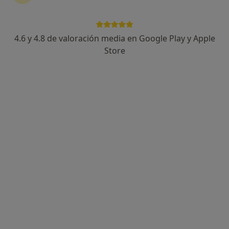
4.6 y 4.8 de valoración media en Google Play y Apple
Store
Opción de pago online
Javier Gutiérrez Sanz
·
Ver más
Psicólogo
36 opiniones
Dirección
Online
Calle Ceuta,4, Torrejón de Ardoz
•
Mapa
Consultorio privado
Primera visita Psicología
desde 60 €
Este especialista no ofrece reserva de cita online en esta dirección.
Pedir una cita