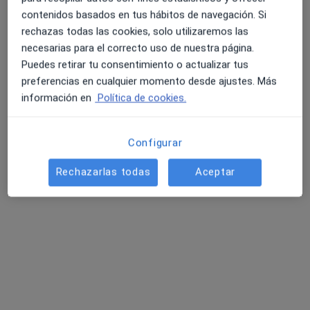
contenidos basados en tus hábitos de navegación. Si
Pedir una cita
rechazas todas las cookies, solo utilizaremos las
necesarias para el correcto uso de nuestra página.
Puedes retirar tu consentimiento o actualizar tus
preferencias en cualquier momento desde ajustes. Más
información en
Política de cookies.
Configurar
Rechazarlas todas
Aceptar
Verónica Sanz Lozano
·
Ver más
Psicóloga, Psicóloga infantil
4 opiniones
Dirección 1
Dirección 2
Online
C. Cardoso, 2, bajo g, Torrejón de Ardoz
•
Mapa
MBC Psicología