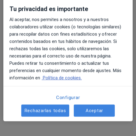
Tu privacidad es importante
Al aceptar, nos permites a nosotros y a nuestros
4.6 y 4.8 de valoración media en Google Play y Apple
colaboradores utilizar cookies (o tecnologías similares)
Dra. Sevila Sina Çela
Store
para recopilar datos con fines estadísiticos y ofrecer
·
Ver más
Anestesista
contenidos basados en tus hábitos de navegación. Si
2 opiniones
rechazas todas las cookies, solo utilizaremos las
Calle Javier Perez Royo 6, Dos Hermanas
•
Mapa
necesarias para el correcto uso de nuestra página.
Clínica Núcleo Salud
Puedes retirar tu consentimiento o actualizar tus
preferencias en cualquier momento desde ajustes. Más
Visita Anestesiología y Reanimación
Servicio gratuito
información en
Política de cookies.
Este especialista no ofrece reserva de cita online en esta dirección.
Pedir una cita
Configurar
Rechazarlas todas
Aceptar