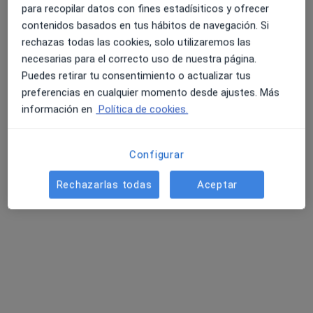
para recopilar datos con fines estadísiticos y ofrecer
contenidos basados en tus hábitos de navegación. Si
rechazas todas las cookies, solo utilizaremos las
necesarias para el correcto uso de nuestra página.
Puedes retirar tu consentimiento o actualizar tus
preferencias en cualquier momento desde ajustes. Más
información en
Política de cookies.
Opción de pago online
Noemi Planells Raya
Configurar
·
Ver más
Psicóloga
11 opiniones
Rechazarlas todas
Aceptar
Dirección
Online
Calle Albal 7, Paiporta
•
Mapa
ESPAI DE SALUT PAIPORTA
Primera visita Psicología
55 €
Este especialista no ofrece reserva de cita online en esta dirección.