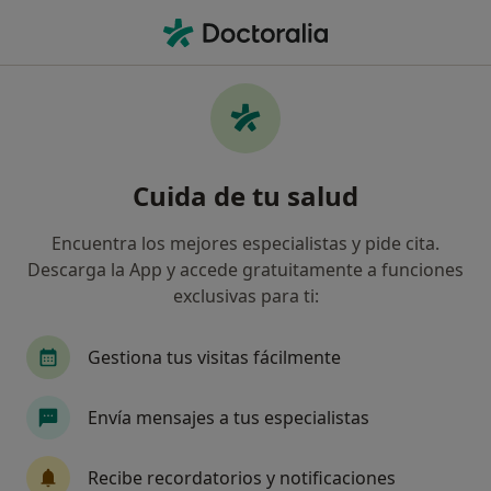
Men
Tag • Aldaia, Valencia
Filtros
• 1
Seguro
Mapa
Especialistas en TAG en Aldaia
Cuida de tu salud
Así organizamos los resultados
Encuentra los mejores especialistas y pide cita.
Descarga la App y accede gratuitamente a funciones
¿Qué especialidad estás buscando?
exclusivas para ti:
Psicólogo
Endocrino
Fisioterapeuta
Gestiona tus visitas fácilmente
Envía mensajes a tus especialistas
Recibe recordatorios y notificaciones