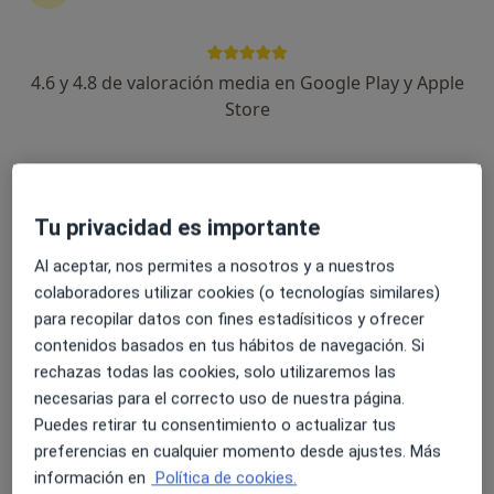
4.6 y 4.8 de valoración media en Google Play y Apple
Dra. Inés del Cerro
Store
·
Ver más
Psicóloga
55 opiniones
Dirección
Online
Tu privacidad es importante
c/ Asociacion 39, Molina de Segura
•
Mapa
Al aceptar, nos permites a nosotros y a nuestros
Psicoclinica Forogestalt
colaboradores utilizar cookies (o tecnologías similares)
Primera visita Psicología
75 €
para recopilar datos con fines estadísiticos y ofrecer
contenidos basados en tus hábitos de navegación. Si
Este especialista no ofrece reserva de cita online en esta dirección.
rechazas todas las cookies, solo utilizaremos las
necesarias para el correcto uso de nuestra página.
Pedir una cita
Puedes retirar tu consentimiento o actualizar tus
preferencias en cualquier momento desde ajustes. Más
información en
Política de cookies.