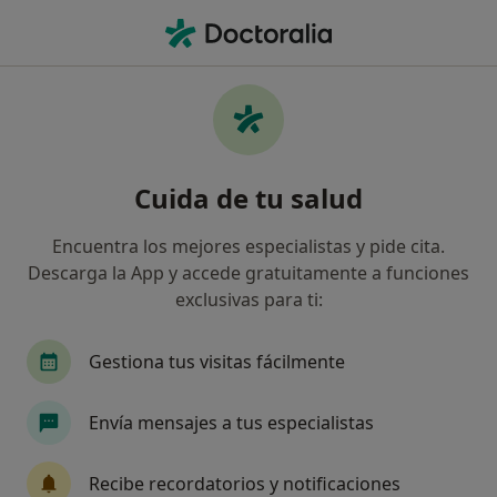
Men
Tag • Molina de Segura, Murcia
Filtros
• 1
Seguro
Mapa
Especialistas en TAG en Molina de Segura
Cuida de tu salud
Así organizamos los resultados
Encuentra los mejores especialistas y pide cita.
Descarga la App y accede gratuitamente a funciones
¿Qué especialidad estás buscando?
exclusivas para ti:
Psicólogo
Psicólogo infantil
Psiquiatra
Gestiona tus visitas fácilmente
Envía mensajes a tus especialistas
Recibe recordatorios y notificaciones