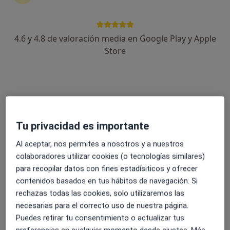
4.6 y 4.8 de valoración media en Google Play y Apple
Luis Navarro Gallego
Store
·
Ver más
Fisioterapeuta
19 opiniones
Dirección
Online
Tu privacidad es importante
C/ Fuente del Álamo Nº 16. Local 4-A5, C, Collado Villalba
•
Mapa
Eclectia Center Deporte y Psicología
Al aceptar, nos permites a nosotros y a nuestros
colaboradores utilizar cookies (o tecnologías similares)
Visita Fisioterapia
desde 45 €
para recopilar datos con fines estadísiticos y ofrecer
Este especialista no ofrece reserva de cita online en esta dirección.
contenidos basados en tus hábitos de navegación. Si
rechazas todas las cookies, solo utilizaremos las
Pedir una cita
necesarias para el correcto uso de nuestra página.
Puedes retirar tu consentimiento o actualizar tus