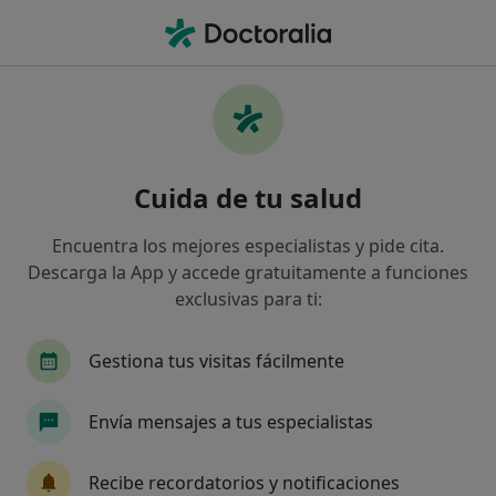
Men
Tendinitis Del Manguito De Los Rotadores • Collado Villalba, Madrid
Filtros
• 1
Mapa
Especialistas en Tendinitis del manguito de
Cuida de tu salud
los rotadores en Collado Villalba
Así organizamos los resultados
Encuentra los mejores especialistas y pide cita.
Descarga la App y accede gratuitamente a funciones
exclusivas para ti:
¿Qué especialidad estás buscando?
Fisioterapeuta
Psicólogo
Traumatólogo
Gestiona tus visitas fácilmente
Envía mensajes a tus especialistas
Recibe recordatorios y notificaciones