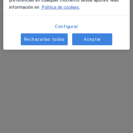
preferencias en cualquier momento desde ajustes. Más
información en
Política de cookies.
Configurar
Rechazarlas todas
Aceptar
Eclectia Center Deporte y Psicología
Fisioterapeuta, Psicólogo
63 opiniones
C/ Fuente del Álamo Nº 16. Local 4-A5, C, Collado Villalba
•
Mapa
Eclectia Center Deporte y Psicología
Primera visita Psicología
25 €
Mostrar más servicios
Sofía Hogrefe
Luis Navarro Gallego
Julian Selgas Caruso