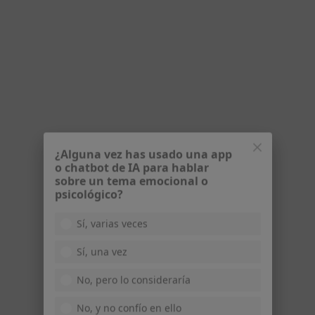
Lorena Lillo Gay
·
Ver más
Psicóloga
118 opiniones
Dirección
Online
Calle Comunidad de Castilla la Mancha 3, Las Rozas de Madrid
•
Mapa
¿Alguna vez has usado una app
Consulta Privada
o chatbot de IA para hablar
Primera visita Psicología
Servicio gratuito
sobre un tema emocional o
psicológico?
Este especialista no ofrece reserva de cita online en esta dirección.
Sí, varias veces
Pedir una cita
Sí, una vez
No, pero lo consideraría