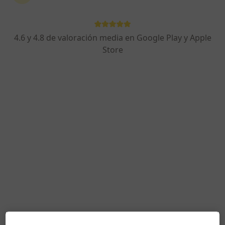
4.6 y 4.8 de valoración media en Google Play y Apple
Marisa Garcia Roso
Store
·
Ver más
Psicóloga
164 opiniones
Dirección 1
Dirección 2
Dirección 3
Direcció
Calle Covadonga 2 piso 3 oficina 6, Las Rozas de Madrid
•
Mapa
En Coherencia - Psicología Marisa García Roso
Visita Psicología
100 €
Este especialista no ofrece reserva de cita online en esta dirección.
Pedir una cita