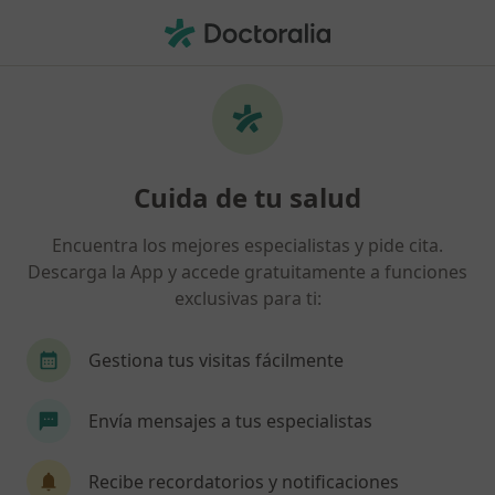
Men
Tics Transitorios • Las Rozas de Madrid, Spain
Filtros
• 1
Mapa
Especialistas en Tics transitorios en Las
Cuida de tu salud
Rozas de Madrid
Así organizamos los resultados
Encuentra los mejores especialistas y pide cita.
Descarga la App y accede gratuitamente a funciones
exclusivas para ti:
¿Qué especialidad estás buscando?
Psicólogo
Sexólogo
Dietista Nutricionista
Gestiona tus visitas fácilmente
Envía mensajes a tus especialistas
Recibe recordatorios y notificaciones