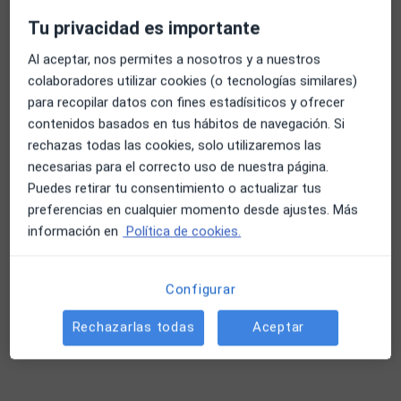
Tu privacidad es importante
Al aceptar, nos permites a nosotros y a nuestros
colaboradores utilizar cookies (o tecnologías similares)
para recopilar datos con fines estadísiticos y ofrecer
contenidos basados en tus hábitos de navegación. Si
rechazas todas las cookies, solo utilizaremos las
Sandra Santirso
necesarias para el correcto uso de nuestra página.
·
Ver más
Psicólogo
Puedes retirar tu consentimiento o actualizar tus
109 opiniones
preferencias en cualquier momento desde ajustes. Más
información en
Política de cookies.
Dirección
Online
Plaza España 4 1ºD, Las Rozas de Madrid
•
Mapa
Configurar
Centro de Psicología Las Rozas
Rechazarlas todas
Aceptar
Primera visita Psicología
Servicio gratuito
Este especialista no ofrece reserva de cita online en esta dirección.