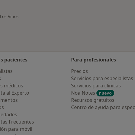
rcanas a Icod de los Vinos
Más en esta categor
 Los Vinos
os pacientes
Para profesionales
listas
Precios
s
Servicios para especialistas
s médicos
Servicios para clínicas
ta al Experto
Noa Notes
nuevo
amentos
Recursos gratuitos
os
Centro de ayuda para especi
medades
tas Frecuentes
ión para móvil