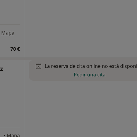
Mapa
70 €
La reserva de cita online no está dispon
z
Pedir una cita
•
Mapa