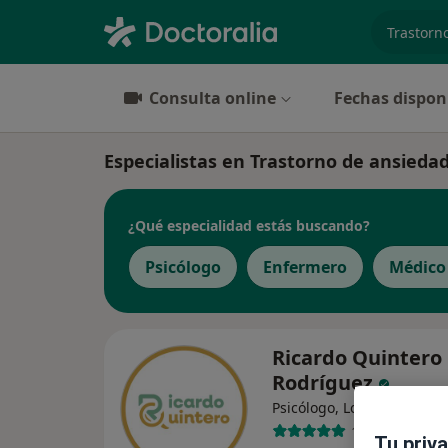
especiali
Consulta online
Fechas dispon
Especialistas en Trastorno de ansiedad
¿Qué especialidad estás buscando?
Psicólogo
Enfermero
Médico
Ricardo Quintero
Rodríguez
·
Ver
Psicólogo, Logopeda
11 opiniones
Tu priv