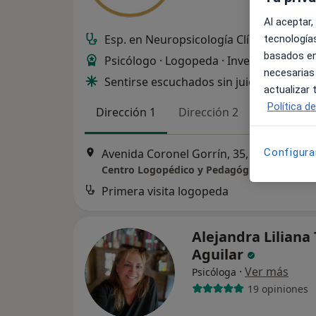
Al aceptar,
Esp. en Neuropsicología Clínica - Salud
tecnologías
basados en
Psicólogo · Logopeda · Investigador
necesarias
Sentirse escuchados sin juicios
actualizar
Política d
Dirección 1
Dirección 2
Online
Configura
Avenida Coronel Gorrín, 35, Tamaimo
•
Centro Logopédico y Pedagógico "Meraki"
Primera visita logopeda
Alejandra Liliana 
Aguilar
·
Ver más
Psicóloga
19 opiniones