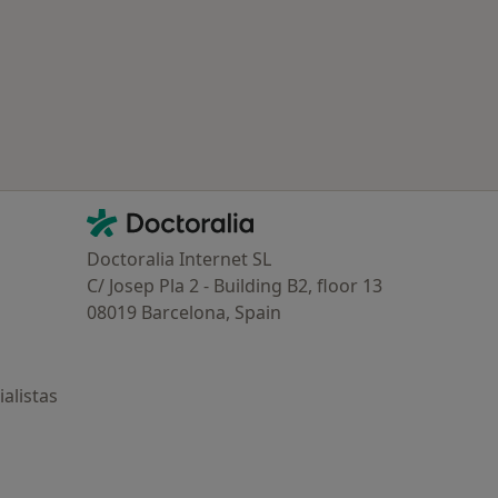
ía: Otras enfermedades en Icod de los Vinos
Contacto
Doctoralia - Página de inicio
Doctoralia Internet SL
C/ Josep Pla 2 - Building B2, floor 13
08019 Barcelona, Spain
alistas