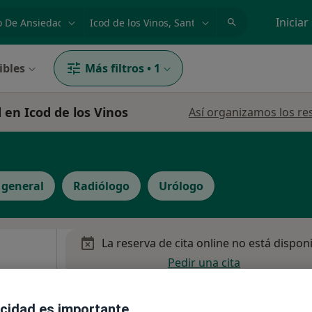
dad, enfermedad o nombre
p. ej. Madrid
Iniciar
ibles
Más filtros
•
1
 en Icod de los Vinos
Así organizamos los re
 general
Radiólogo
Urólogo
La reserva de cita online no está dispon
Pedir una cita
 más
acidad es importante