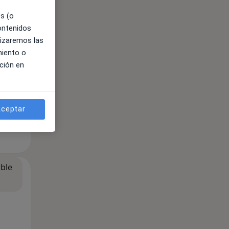
es (o
contenidos
lizaremos las
miento o
ción en
ceptar
ible