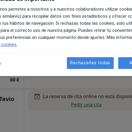
 nos permites a nosotros y a nuestros colaboradores utilizar cooki
 Mental
 similares) para recopilar datos con fines estadísiticos y ofrecer 
 tus hábitos de navegación. Si rechazas todas las cookies, solo uti
 para el correcto uso de nuestra página. Puedes retirar tu consenti
 tus preferencias en cualquier momento desde ajustes. Más informa
e cookies.
Rechazarlas todas
A
r
Mapa
60 €
La reserva de cita online no está dispon
Tavio
Pedir una cita