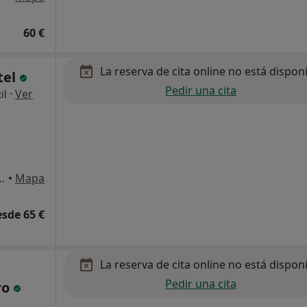
60 €
La reserva de cita online no está dispon
tel
Pedir una cita
·
Ver
il
 3-C, Santa Cruz de Tenerife
•
Mapa
esde 65 €
La reserva de cita online no está dispon
Pedir una cita
ro