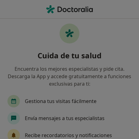
Men
Trastorno De Ansiedad • Los Barrios, Cádiz
Filtros
• 1
Mapa
Especialistas en Trastorno de ansiedad en
Cuida de tu salud
Los Barrios
Así organizamos los resultados
Encuentra los mejores especialistas y pide cita.
Descarga la App y accede gratuitamente a funciones
exclusivas para ti:
¿Qué especialidad estás buscando?
Psicólogo
Fisioterapeuta
Sexólogo
Gestiona tus visitas fácilmente
Envía mensajes a tus especialistas
Recibe recordatorios y notificaciones