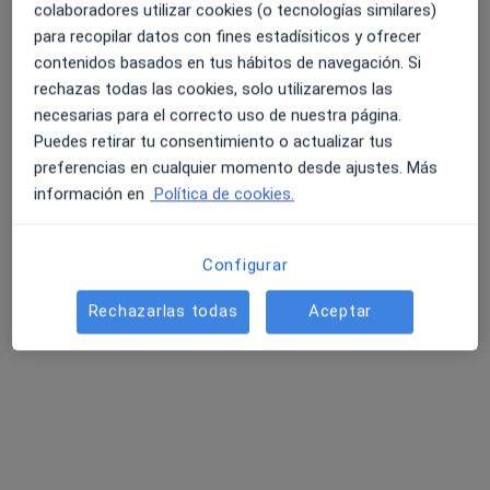
colaboradores utilizar cookies (o tecnologías similares)
para recopilar datos con fines estadísiticos y ofrecer
contenidos basados en tus hábitos de navegación. Si
rechazas todas las cookies, solo utilizaremos las
necesarias para el correcto uso de nuestra página.
Puedes retirar tu consentimiento o actualizar tus
preferencias en cualquier momento desde ajustes. Más
información en
Política de cookies.
Macarena Cerdá Garzón
·
Ver más
Psicóloga, Sexóloga
Configurar
232 opiniones
Rechazarlas todas
Aceptar
Dirección
Online
Avenida de los Empresarios 20, edf. Arttysur, planta 6, puerta 1, Los Barrios
•
Mapa
Consultorio privado Los Barrios
Consulta online
65 €
Este especialista no ofrece reserva de cita online en esta dirección.