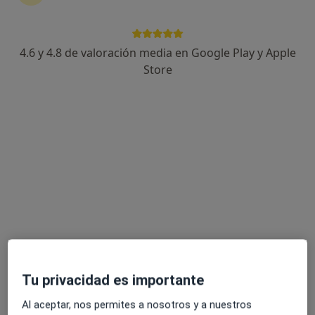
4.6 y 4.8 de valoración media en Google Play y Apple
Store
Opción de pago online
Ana Mena
·
Ver más
Psicóloga
86 opiniones
Dirección
Online 1
Online 2
Avenida de los Empresarios, Edificio Azabache, S/N planta 4 , puerta 15, Los Barrios
•
Mapa
Consulta privada
Primera visita Psicología
60 €
Este especialista no ofrece reserva de cita online en esta dirección.
Tu privacidad es importante
Pedir una cita
Al aceptar, nos permites a nosotros y a nuestros