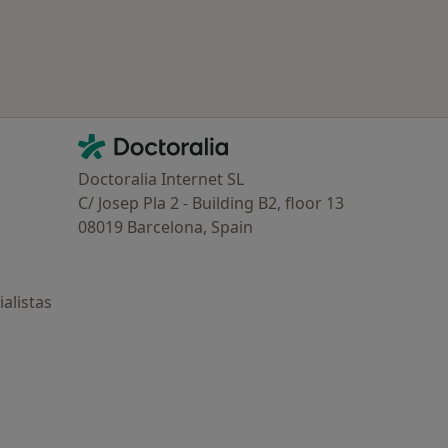
Contacto
Doctoralia - Página de inicio
Doctoralia Internet SL
C/ Josep Pla 2 - Building B2, floor 13
08019 Barcelona, Spain
alistas