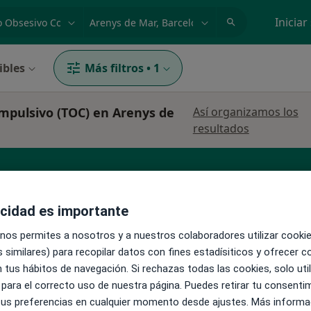
dad, enfermedad o nombre
p. ej. Madrid
Iniciar
ibles
Más filtros
•
1
ompulsivo (TOC) en Arenys de
Así organizamos los
resultados
Psiquiatra
Psiquiatra infantil
acidad es importante
 nos permites a nosotros y a nuestros colaboradores utilizar cooki
 similares) para recopilar datos con fines estadísiticos y ofrecer 
La reserva de cita online no está dispon
o Peña
 tus hábitos de navegación. Si rechazas todas las cookies, solo uti
Pedir una cita
 para el correcto uso de nuestra página. Puedes retirar tu consenti
 tus preferencias en cualquier momento desde ajustes. Más informa