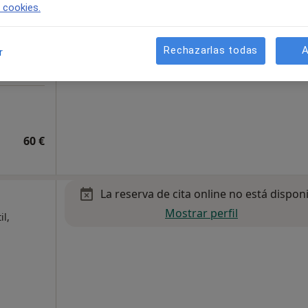
e cookies.
Rechazarlas todas
A
r
60 €
La reserva de cita online no está dispon
Mostrar perfil
il,