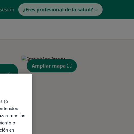
 sesión
¿Eres profesional de la salud?
Ampliar mapa
es (o
contenidos
ible
lizaremos las
miento o
ción en