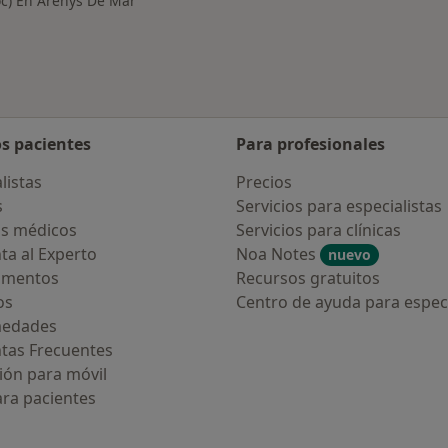
oc) En Arenys De Mar
os pacientes
Para profesionales
listas
Precios
s
Servicios para especialistas
s médicos
Servicios para clínicas
ta al Experto
Noa Notes
nuevo
amentos
Recursos gratuitos
os
Centro de ayuda para especi
medades
tas Frecuentes
ión para móvil
ara pacientes