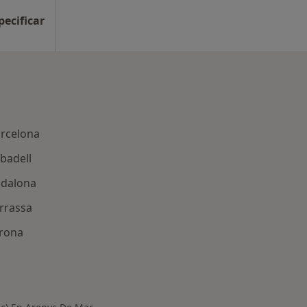
pecificar
arcelona
badell
adalona
rrassa
irona
ercanas a Arenys de Mar