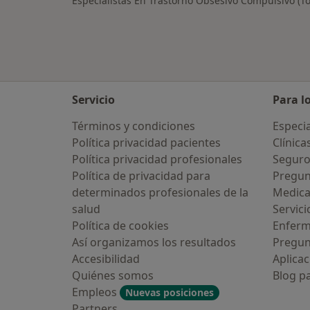
Especialistas En Trastorno Obsesivo Compulsivo (T
Servicio
Para l
Términos y condiciones
Especia
Política privacidad pacientes
Clínica
Política privacidad profesionales
Seguro
Política de privacidad para
Pregun
determinados profesionales de la
Medic
salud
Servici
Política de cookies
Enfer
Así organizamos los resultados
Pregun
Accesibilidad
Aplicac
Quiénes somos
Blog p
Empleos
Nuevas posiciones
Partners