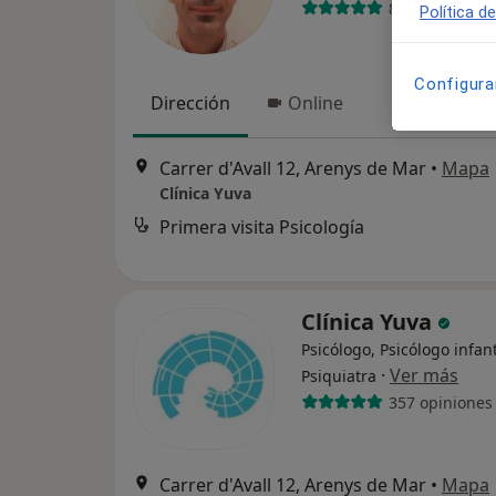
8 opiniones
Política d
Configura
Dirección
Online
Carrer d'Avall 12, Arenys de Mar
•
Mapa
Clínica Yuva
Primera visita Psicología
Clínica Yuva
Psicólogo, Psicólogo infant
·
Ver más
Psiquiatra
357 opiniones
Carrer d'Avall 12, Arenys de Mar
•
Mapa