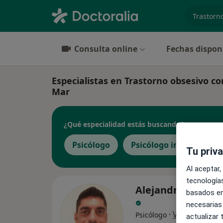
especiali
Consulta online
Fechas dispon
Especialistas en Trastorno obsesivo c
Mar
¿Qué especialidad estás buscando?
Psicólogo
Psicólogo infantil
Tu priv
Al aceptar,
tecnologías
Alejandro Ferrer
basados en
necesarias
·
Ver más
Psicólogo
actualizar