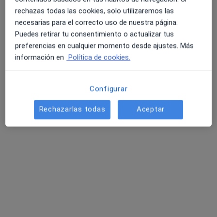
rechazas todas las cookies, solo utilizaremos las
necesarias para el correcto uso de nuestra página.
Puedes retirar tu consentimiento o actualizar tus
preferencias en cualquier momento desde ajustes. Más
información en
Política de cookies.
Opción de pago online
Configurar
Noemi Planells Raya
·
Ver más
Psicóloga
Rechazarlas todas
Aceptar
11 opiniones
Dirección
Online
Calle Albal 7, Paiporta
•
Mapa
ESPAI DE SALUT PAIPORTA
Primera visita Psicología
55 €
Este especialista no ofrece reserva de cita online en esta dirección.