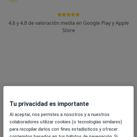
4.6 y 4.8 de valoración media en Google Play y Apple
Óscar García López
Store
·
Ver más
Psicólogo
15 opiniones
Dirección
Online
Carrer de la Democràcia 87, Valencia
•
Mapa
Consulta C/ Democracia
Consulta online
60 €
Tu privacidad es importante
Este especialista no ofrece reserva de cita online en esta dirección.
Al aceptar, nos permites a nosotros y a nuestros
Pedir una cita
colaboradores utilizar cookies (o tecnologías similares)
para recopilar datos con fines estadísiticos y ofrecer
contenidos basados en tus hábitos de navegación. Si