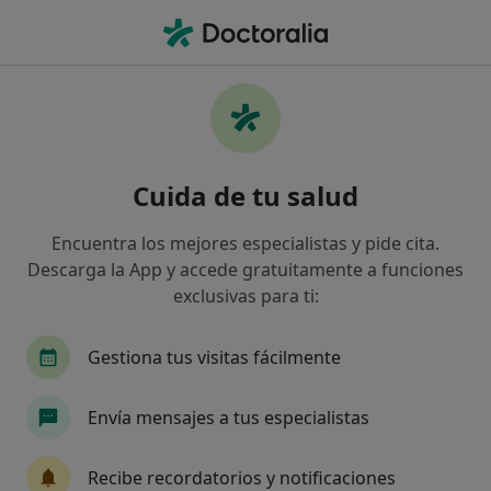
Men
Trastornos Emocionales En Las Enfermedades Crónicas • Aldaia, Valencia
Filtros
• 1
Mapa
Especialistas en Trastornos emocionales en
Cuida de tu salud
las enfermedades crónicas en Aldaia
Así organizamos los resultados
Encuentra los mejores especialistas y pide cita.
Descarga la App y accede gratuitamente a funciones
exclusivas para ti:
¿Qué especialidad estás buscando?
Psicólogo
Psicólogo infantil
Gestiona tus visitas fácilmente
Envía mensajes a tus especialistas
Recibe recordatorios y notificaciones