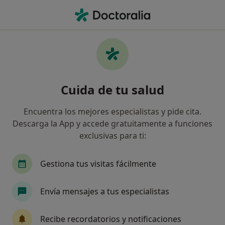
Men
Trastornos Psicosomáticos • Sant Andreu de la Barca, Barcelona
Filtros
• 1
Mapa
Especialistas en Trastornos psicosomáticos
Cuida de tu salud
en Sant Andreu de la Barca
Así organizamos los resultados
Encuentra los mejores especialistas y pide cita.
Descarga la App y accede gratuitamente a funciones
exclusivas para ti:
¿Qué especialidad estás buscando?
Psicólogo
Psicólogo infantil
Gestiona tus visitas fácilmente
Envía mensajes a tus especialistas
Recibe recordatorios y notificaciones