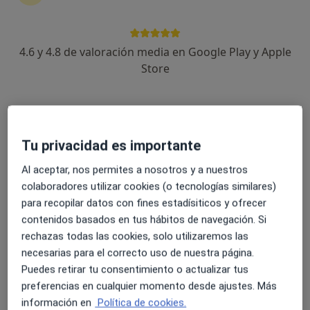
4.6 y 4.8 de valoración media en Google Play y Apple
Mercè Castro Barbarà
Store
Psicólogo
44 opiniones
Dirección 1
Dirección 2
Online
Tu privacidad es importante
Al aceptar, nos permites a nosotros y a nuestros
C/Rector juanico,13 baixos, Sant Andreu de la Barca
•
Mapa
colaboradores utilizar cookies (o tecnologías similares)
Centre Psicologic Barri Antic
para recopilar datos con fines estadísiticos y ofrecer
Primera visita Psicología
65 €
contenidos basados en tus hábitos de navegación. Si
Este especialista no ofrece reserva de cita online en esta dirección.
rechazas todas las cookies, solo utilizaremos las
necesarias para el correcto uso de nuestra página.
Pedir una cita
Puedes retirar tu consentimiento o actualizar tus
preferencias en cualquier momento desde ajustes. Más
información en
Política de cookies.