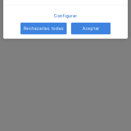
Configurar
Rechazarlas todas
Aceptar
Dolors Bedós
·
Ver más
Psicólogo
45 opiniones
Dirección
Online
Carrer Carretera de Barcelona 75, Sant Andreu de la Barca
•
Mapa
Dolors Bedos psicologia
Primera visita Psicología
60 €
Este especialista no ofrece reserva de cita online en esta dirección.