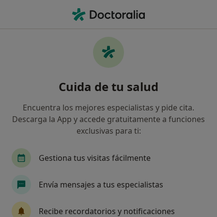
Men
Trauma Complejo • Aldaia, Valencia
Filtros
• 1
Seguro
Mapa
Especialistas en Trauma Complejo en Aldaia
Cuida de tu salud
Así organizamos los resultados
Encuentra los mejores especialistas y pide cita.
Descarga la App y accede gratuitamente a funciones
¿Qué especialidad estás buscando?
exclusivas para ti:
Psicólogo
Psicólogo infantil
Gestiona tus visitas fácilmente
Envía mensajes a tus especialistas
Recibe recordatorios y notificaciones