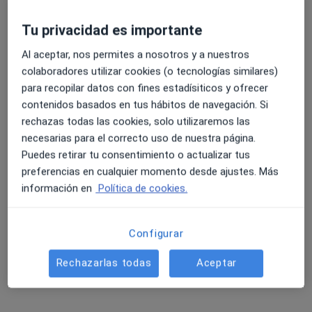
Tu privacidad es importante
Al aceptar, nos permites a nosotros y a nuestros
colaboradores utilizar cookies (o tecnologías similares)
para recopilar datos con fines estadísiticos y ofrecer
Natalia Peña Guillén
contenidos basados en tus hábitos de navegación. Si
·
Ver más
Psicóloga
rechazas todas las cookies, solo utilizaremos las
6 opiniones
necesarias para el correcto uso de nuestra página.
Puedes retirar tu consentimiento o actualizar tus
Carrer del Doctor Nicasi Benlloch, 128, Valencia
•
Mapa
preferencias en cualquier momento desde ajustes. Más
Consulta privada
información en
Política de cookies.
Consulta online
50 €
Este especialista no ofrece reserva de cita online en esta dirección.
Configurar
Pedir una cita
Rechazarlas todas
Aceptar