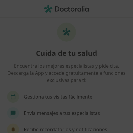
Men
Traumas • Pozuelo de Alarcón, Madrid
Filtros
• 1
Seguro
Mapa
Especialistas en Traumas en Pozuelo de
Cuida de tu salud
Alarcón
Así organizamos los resultados
Encuentra los mejores especialistas y pide cita.
Descarga la App y accede gratuitamente a funciones
exclusivas para ti:
¿Qué especialidad estás buscando?
Psicólogo
Psicólogo infantil
Sexólogo
Gestiona tus visitas fácilmente
Envía mensajes a tus especialistas
Recibe recordatorios y notificaciones