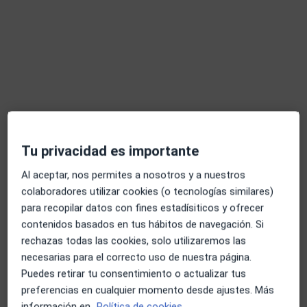
Tu privacidad es importante
Opción de pago online
Elvira Pérez Vázquez
Al aceptar, nos permites a nosotros y a nuestros
·
Ver más
Psicóloga
colaboradores utilizar cookies (o tecnologías similares)
68 opiniones
para recopilar datos con fines estadísiticos y ofrecer
contenidos basados en tus hábitos de navegación. Si
Dirección
Online
rechazas todas las cookies, solo utilizaremos las
necesarias para el correcto uso de nuestra página.
Puedes retirar tu consentimiento o actualizar tus
Plaza Garcia Berlanga 1,, Pozuelo de Alarcón
•
Mapa
preferencias en cualquier momento desde ajustes. Más
Humera_mente, centro de psicologia
información en
Política de cookies.