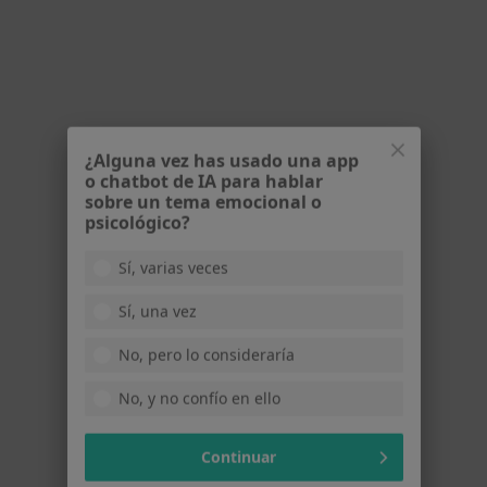
¿Alguna vez has usado una app
o chatbot de IA para hablar
sobre un tema emocional o
psicológico?
Centro de Psicología Europa
Psicólogo, Psicólogo infantil, Sexólogo
Sí, varias veces
123 opiniones
Sí, una vez
Av. de Europa, 11, Bloque A 1ºK entrada por Calle Noruega, Pozuelo de Alarcón
•
Mapa
Centro de Psicología Europa
No, pero lo consideraría
Psicoterapia en adolescentes
Servicio gratuito
No, y no confío en ello
Mostrar más servicios
Continuar