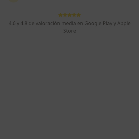
4.6 y 4.8 de valoración media en Google Play y Apple
Store
Perfil nuevo
Pablo Suárez
·
Ver más
Psicólogo
6 opiniones
Plaza de Húmera Luis García Berlanga 1, Pozuelo de Alarcón
•
Mapa
Húmeramente
Primera visita Psicología
70 €
Este especialista no ofrece reserva de cita online en esta dirección.
Pedir una cita