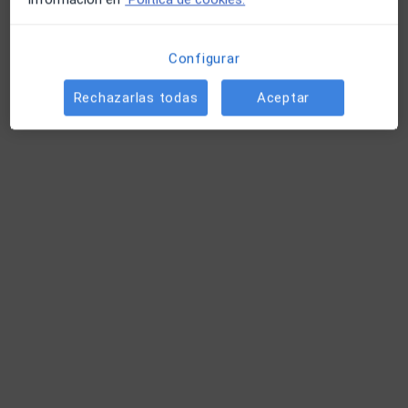
Primera visita Psicología
70 €
Este especialista no ofrece reserva de cita online en esta dirección.
Configurar
Pedir una cita
Rechazarlas todas
Aceptar
Opción de pago online
Miguel Bermudo de Mateo
·
Ver más
Psicólogo
2 opiniones
Dirección
Online