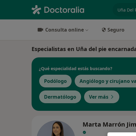
especiali
Consulta online
Seguro
Especialistas en Uña del pie encarna
¿Qué especialidad estás buscando?
Podólogo
Angiólogo y cirujano v
Dermatólogo
Ver más
Marta Marrón Ji