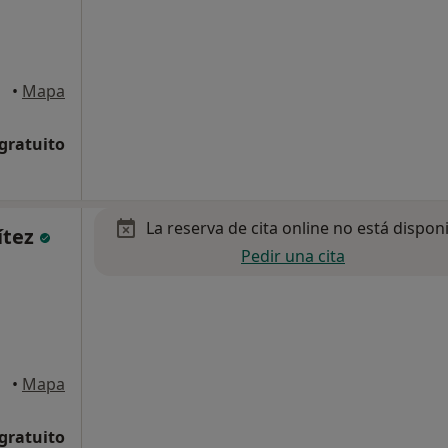
icar
•
Mapa
 gratuito
La reserva de cita online no está dispon
ítez
Pedir una cita
icar
•
Mapa
 gratuito