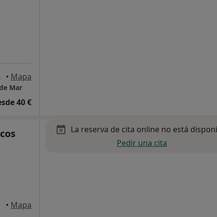
tas de Mar
•
Mapa
 de Mar
esde 40 €
La reserva de cita online no está dispon
cos
Pedir una cita
icar
•
Mapa