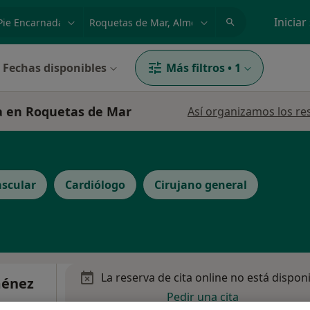
dad, enfermedad o nombre
p. ej. Madrid
Iniciar
Fechas disponibles
Más filtros
•
1
da en Roquetas de Mar
Así organizamos los re
ascular
Cardiólogo
Cirujano general
La reserva de cita online no está dispon
ménez
Pedir una cita