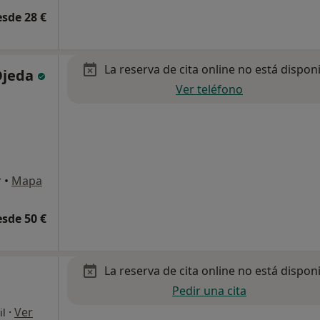
esde 28 €
La reserva de cita online no está dispon
Ojeda
Ver teléfono
r
•
Mapa
esde 50 €
La reserva de cita online no está dispon
Pedir una cita
·
Ver
il