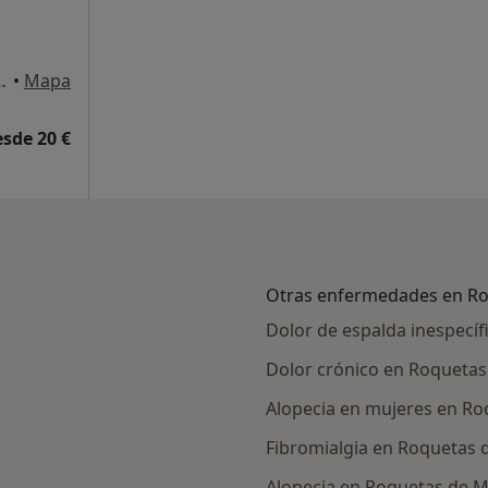
dificio Géminis 1, Aguadulce
•
Mapa
esde 20 €
Otras enfermedades en R
Dolor de espalda inespecí
Dolor crónico en Roquetas
Alopecia en mujeres en Ro
Fibromialgia en Roquetas 
Alopecia en Roquetas de 