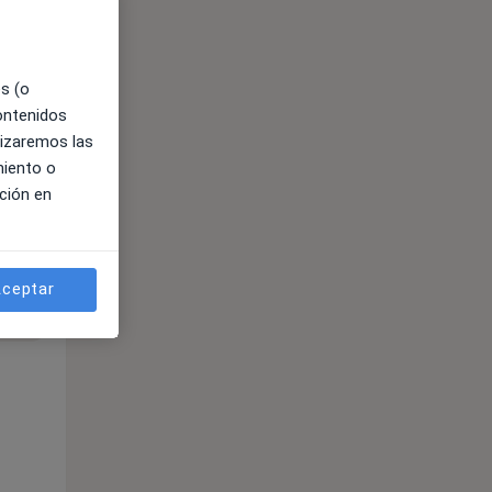
es (o
contenidos
lizaremos las
miento o
ción en
ne.
ceptar