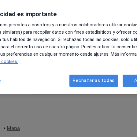
acidad es importante
 nos permites a nosotros y a nuestros colaboradores utilizar cooki
 similares) para recopilar datos con fines estadísiticos y ofrecer 
 tus hábitos de navegación. Si rechazas todas las cookies, solo uti
 para el correcto uso de nuestra página. Puedes retirar tu consenti
33 €
 tus preferencias en cualquier momento desde ajustes. Más informa
e cookies.
Esta dirección no tiene calendario onli
Rechazarlas todas
A
r
Ver direcciones con calendario online
icar
•
Mapa