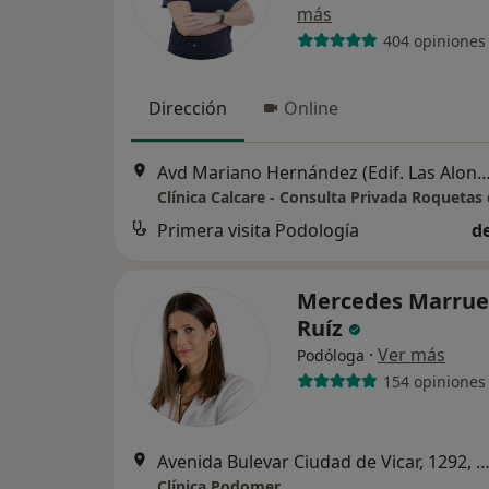
más
404 opiniones
Dirección
Online
Avd Mariano Hernández (Edif. Las Alondras) S/N, Roque
Clínica Calcare - Consulta Privada Roquetas
Primera visita Podología
d
Mercedes Marrue
Ruíz
·
Ver más
Podóloga
154 opiniones
Avenida Bulevar Ciudad de Vicar, 1292, V
Clínica Podomer