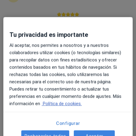
4.6 y 4.8 de valoración media en Google Play y Apple
Dr. César Ginestà Martí
Store
Tu privacidad es importante
·
Ver más
Cirujano general
77 opiniones
Al aceptar, nos permites a nosotros y a nuestros
colaboradores utilizar cookies (o tecnologías similares)
Dirección 1
Dirección 2
Dirección 3
Onlin
para recopilar datos con fines estadísiticos y ofrecer
contenidos basados en tus hábitos de navegación. Si
rechazas todas las cookies, solo utilizaremos las
www.aquirurgica.com, Barcelona
•
Mapa
necesarias para el correcto uso de nuestra página.
Consultorio privado
Puedes retirar tu consentimiento o actualizar tus
Visita Cirugía General y Ap. Digestivo
Precio sin especificar
preferencias en cualquier momento desde ajustes. Más
Este especialista no ofrece reserva de cita online en esta dirección.
información en
Política de cookies.
Pedir una cita
Configurar