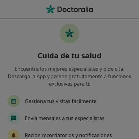
Men
Ureterohidronefrosis • Barcelona, Barcelona
Filtros
• 1
Seguro
Mapa
Especialistas en Ureterohidronefrosis en
Cuida de tu salud
Barcelona
Así organizamos los resultados
Encuentra los mejores especialistas y pide cita.
Descarga la App y accede gratuitamente a funciones
exclusivas para ti:
¿Qué especialidad estás buscando?
Cirujano general
Angiólogo y cirujano vascula
Gestiona tus visitas fácilmente
Envía mensajes a tus especialistas
Recibe recordatorios y notificaciones