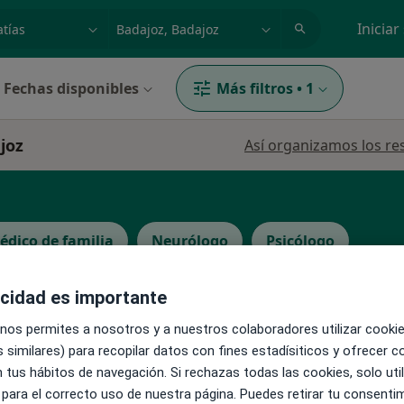
dad, enfermedad o nombre
p. ej. Madrid
Iniciar
Fechas disponibles
Más filtros
•
1
joz
Así organizamos los re
édico de familia
Neurólogo
Psicólogo
acidad es importante
 nos permites a nosotros y a nuestros colaboradores utilizar cooki
 similares) para recopilar datos con fines estadísiticos y ofrecer 
La reserva de cita online no está dispon
ervera
 tus hábitos de navegación. Si rechazas todas las cookies, solo uti
Pedir una cita
 para el correcto uso de nuestra página. Puedes retirar tu consenti