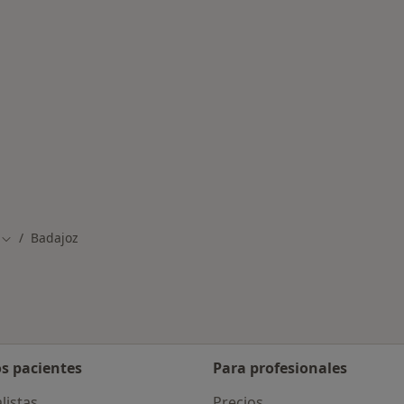
rmedades en Badajoz
Badajoz
Cambiar de ciudad
os pacientes
Para profesionales
listas
Precios