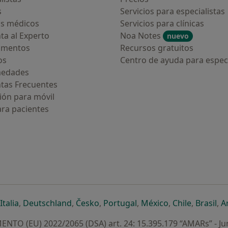
s
Servicios para especialistas
s médicos
Servicios para clínicas
ta al Experto
Noa Notes
nuevo
amentos
Recursos gratuitos
os
Centro de ayuda para especi
medades
tas Frecuentes
ión para móvil
ara pacientes
ueva pestaña
en una nueva pestaña
e abre en una nueva pestaña
se abre en una nueva pestaña
se abre en una nueva pestaña
se abre en una nueva pestaña
se abre en una nueva p
se abre en una
se abre e
se
Italia
,
Deutschland
,
Česko
,
Portugal
,
México
,
Chile
,
Brasil
,
A
NTO (EU) 2022/2065 (DSA) art. 24: 15.395.179 “AMARs” - Ju