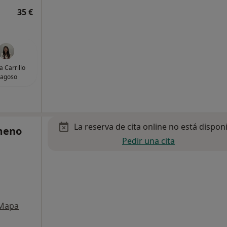
35 €
a Carrillo
ragoso
La reserva de cita online no está dispon
imeno
Pedir una cita
Mapa