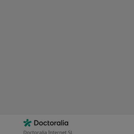
Contacto
Doctoralia - Página de inicio
Doctoralia Internet SL