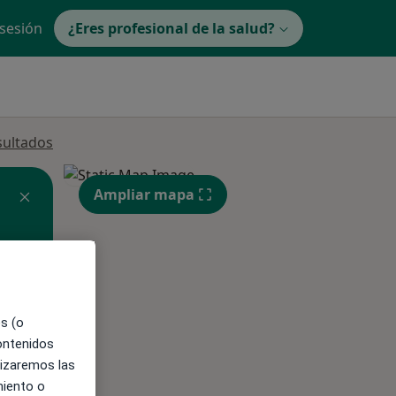
 sesión
¿Eres profesional de la salud?
sultados
Ampliar mapa
es (o
contenidos
ible
lizaremos las
miento o