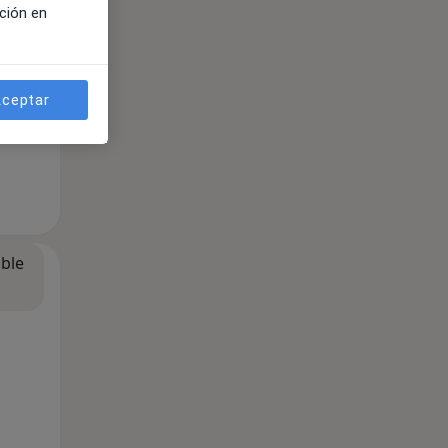
ción en
ceptar
ible