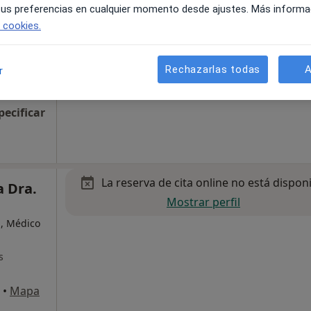
 tus preferencias en cualquier momento desde ajustes. Más informa
e cookies.
Rechazarlas todas
A
r
•
Mapa
pecificar
La reserva de cita online no está dispon
a Dra.
Mostrar perfil
a, Médico
s
•
Mapa