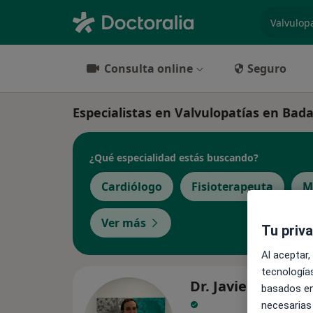
especiali
Consulta online
Seguro
Especialistas en Valvulopatías en Bada
¿Qué especialidad estás buscando?
Cardiólogo
Fisioterapeuta
M
Ver más
Tu priv
Al aceptar,
tecnologías
Dr. Javier Pérez C
basados en
necesarias