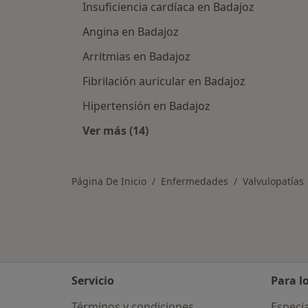
Insuficiencia cardíaca en Badajoz
Angina en Badajoz
Arritmias en Badajoz
Fibrilación auricular en Badajoz
Hipertensión en Badajoz
Ver más (14)
Más en esta categoría: Otras enfe
Página De Inicio
Enfermedades
Valvulopatías
Servicio
Para l
Términos y condiciones
Especia