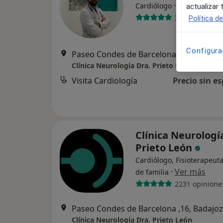
·
Ver más
Cardiólogo
actualizar
372 opiniones
Política d
Configura
Paseo Condes de Barcelona ,16, Badajoz
Clínica Neurología Dra. Prieto León
Visita Cardiología
Precio sin es
Clínica Neurologí
Prieto León
Cardiólogo, Fisioterapeut
·
Ver más
de familia
2231 opinione
Paseo Condes de Barcelona ,16, Badajoz
Clínica Neurología Dra. Prieto León