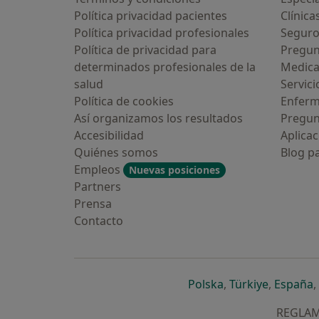
Política privacidad pacientes
Clínica
Política privacidad profesionales
Seguro
Política de privacidad para
Pregun
determinados profesionales de la
Medic
salud
Servici
Política de cookies
Enfer
Así organizamos los resultados
Pregun
Accesibilidad
Aplicac
Quiénes somos
Blog p
Empleos
Nuevas posiciones
Partners
Prensa
Contacto
se abre en una n
se abre 
s
Polska
,
Türkiye
,
España
,
REGLAME