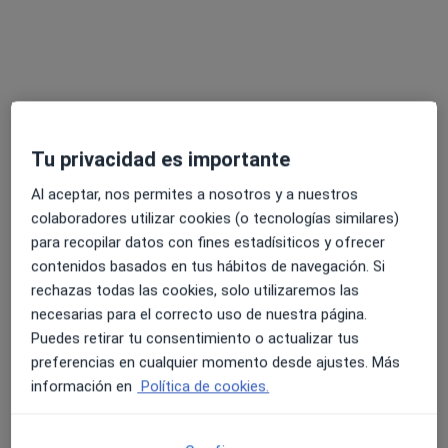
Pedir una cita
Tu privacidad es importante
Al aceptar, nos permites a nosotros y a nuestros
colaboradores utilizar cookies (o tecnologías similares)
para recopilar datos con fines estadísiticos y ofrecer
contenidos basados en tus hábitos de navegación. Si
Opción de pago online
rechazas todas las cookies, solo utilizaremos las
Jorge Boter
necesarias para el correcto uso de nuestra página.
Psicólogo
Puedes retirar tu consentimiento o actualizar tus
9 opiniones
preferencias en cualquier momento desde ajustes. Más
Calle de la Golondrina 29, Aravaca
•
Mapa
información en
Política de cookies.
Clínica Fuensalud
Primera visita Psicología
60 €