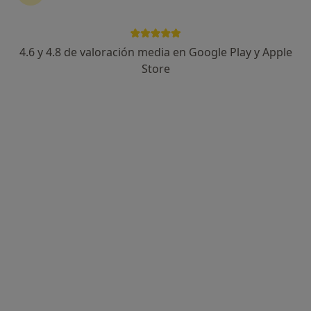
4.6 y 4.8 de valoración media en Google Play y Apple
Store
Daniel Moscoso López
·
Ver más
Psicólogo
231 opiniones
Dirección
Online
Av. de la Comunidad de Madrid 88, Pozuelo de Alarcón
•
Mapa
Pozuelo de Alarcón: Consulta de Daniel Moscoso López
Primera visita Psicología
70 €
Este especialista no ofrece reserva de cita online en esta dirección.