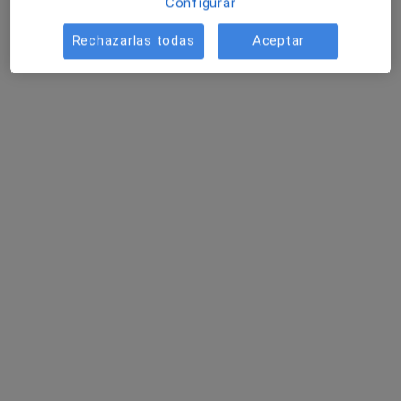
Configurar
Este especialista no ofrece reserva de cita online en esta dirección.
Rechazarlas todas
Aceptar
Pedir una cita
Ana Pérez Sánchez de Lamadrid
·
Ver más
Psicóloga, Psicóloga infantil, Sexóloga
4 opiniones
Av. de Europa, 11, Bloque A 1ºK entrada por Calle Noruega, Pozuelo de Alarcón
•
Mapa
Centro de Psicología Europa
Consulta de sexología
65 €