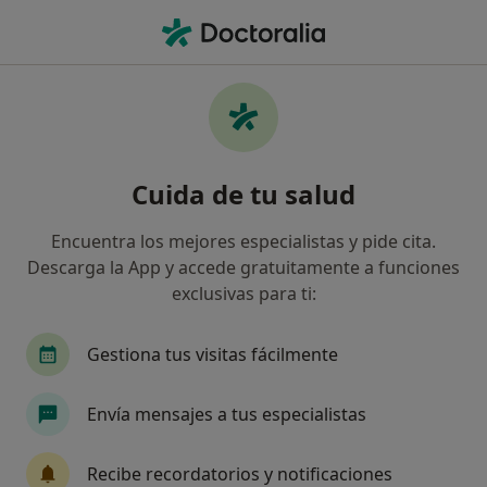
Men
Workaholic • Pozuelo de Alarcón, Madrid
Filtros
• 1
Seguro
Mapa
Especialistas en Workaholic en Pozuelo de
Cuida de tu salud
Alarcón
Así organizamos los resultados
Encuentra los mejores especialistas y pide cita.
Descarga la App y accede gratuitamente a funciones
exclusivas para ti:
¿Qué especialidad estás buscando?
Psicólogo
Psicólogo infantil
Gestiona tus visitas fácilmente
Sexólogo
Geriatra
Logopeda
Envía mensajes a tus especialistas
Ver más
Recibe recordatorios y notificaciones