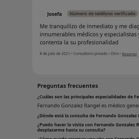
Josefa
Número de teléfono verificado
J
Me tranquilizo de inmediato y me diag
innumerables médicos y especialistas
contenta la su profesionalidad
en opinión
8 de julio de 2021
•
Consultorio privado
•
Otro
•
Reportar
Preguntas frecuentes
¿Cuáles son las principales especialidades de 
Fernando Gonzalez Rangel es médico gener
¿Dónde está la consulta de Fernando Gonzalez 
¿Puedo hacer la visita con Fernando Gonzalez R
desplazarme hasta su consulta?
¿Cómo puedo reservar una cita con Fernando G