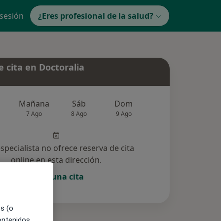
 sesión
¿Eres profesional de la salud?
 cita en Doctoralia
Mañana
Sáb
Dom
Lun
Mar
7 Ago
8 Ago
9 Ago
10 Ago
11 Ag
especialista no ofrece reserva de cita
online en esta dirección.
Pedir una cita
es (o
contenidos