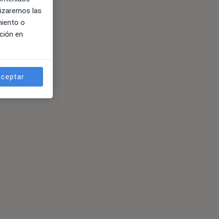
lizaremos las
miento o
ción en
ceptar