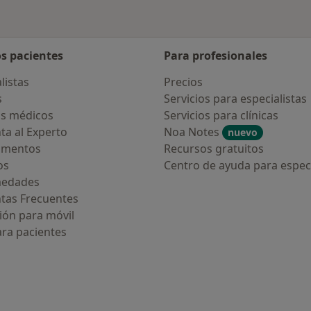
os pacientes
Para profesionales
listas
Precios
s
Servicios para especialistas
s médicos
Servicios para clínicas
ta al Experto
Noa Notes
nuevo
amentos
Recursos gratuitos
os
Centro de ayuda para especi
medades
tas Frecuentes
ión para móvil
ara pacientes