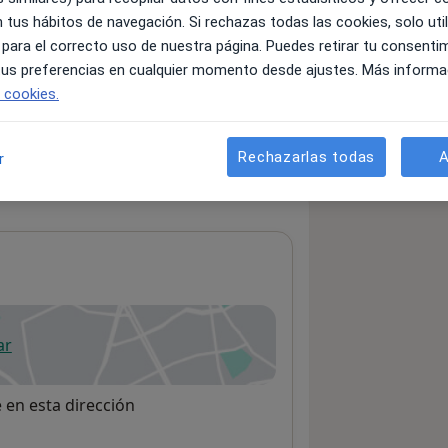
 tus hábitos de navegación. Si rechazas todas las cookies, solo uti
 para el correcto uso de nuestra página. Puedes retirar tu consenti
 tus preferencias en cualquier momento desde ajustes. Más informa
servicios y precios
e cookies.
 información sobre sus servicios
Rechazarlas todas
A
r
ar
 abre en una nueva pestaña
e en esta dirección