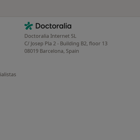
Contacto
Doctoralia - Página de inicio
Doctoralia Internet SL
C/ Josep Pla 2 - Building B2, floor 13
08019 Barcelona, Spain
alistas