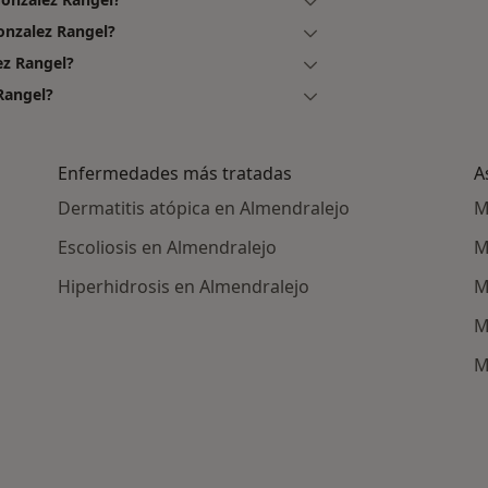
onzalez Rangel?
ez Rangel?
Rangel?
Enfermedades más tratadas
A
Dermatitis atópica en Almendralejo
M
Escoliosis en Almendralejo
M
Hiperhidrosis en Almendralejo
M
M
M
ercanas a Almendralejo