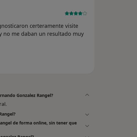
nosticaron certeramente visite
 y no me daban un resultado muy
 del usuario Josefa
Fernando Gonzalez Rangel?
al.
Rangel?
angel de forma online, sin tener que
onzalez Rangel?