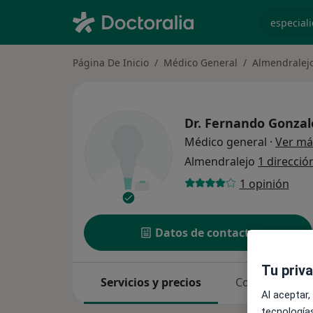
especiali
Página De Inicio
Médico General
Almendralej
Dr.
Fernando Gonzal
Médico general
·
Ver má
Almendralejo
1 direcció
1 opinión
Datos de contacto
Tu priv
Servicios y precios
Consultas
Al aceptar,
tecnologías