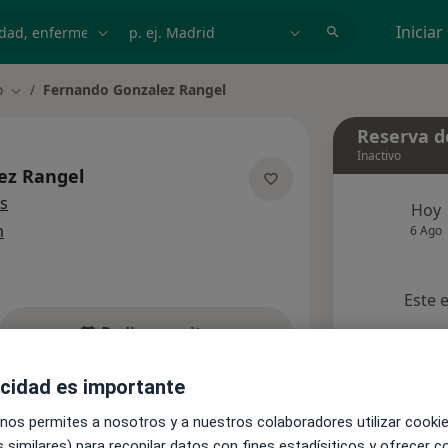
dad, enfermedad o nombre
p. ej. Madrid
Iniciar
o
Fernando Gonzalez Rangel
Cambiar de ciudad
Reserva de
Inactivo
ez Rangel
sobre las especializaciones
s
Hoy
n
6 Ago
Este 
Pedir una cita
acidad es importante
Aseguradoras
Opiniones (1)
 nos permites a nosotros y a nuestros colaboradores utilizar cooki
 similares) para recopilar datos con fines estadísiticos y ofrecer 