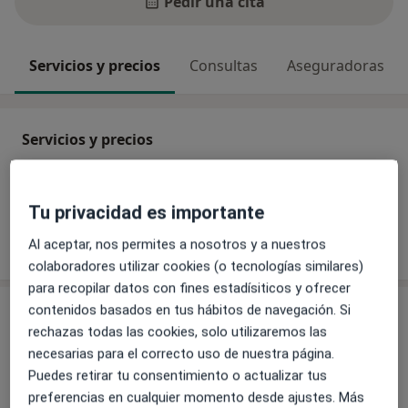
Pedir una cita
Servicios y precios
Consultas
Aseguradoras
Servicios y precios
Sin información sobre servicios y precios
Este especialista aún no ha añadido información
Tu privacidad es importante
sobre sus servicios
Al aceptar, nos permites a nosotros y a nuestros
colaboradores utilizar cookies (o tecnologías similares)
para recopilar datos con fines estadísiticos y ofrecer
Consulta
contenidos basados en tus hábitos de navegación. Si
rechazas todas las cookies, solo utilizaremos las
necesarias para el correcto uso de nuestra página.
Consultorio privado
Puedes retirar tu consentimiento o actualizar tus
Pl. Polig Virgen De Africa 9,
Ceuta
preferencias en cualquier momento desde ajustes. Más