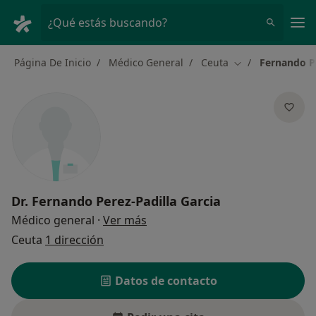
Men
¿Qué estás buscando?
Página De Inicio
Médico General
Ceuta
Fernando Pe
Cambiar de ciud
Dr.
Fernando Perez-Padilla Garcia
sobre las especializaciones
Médico general
·
Ver más
Ceuta
1 dirección
Datos de contacto