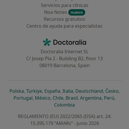
Servicios para clínicas
Noa Notes
nuevo
Recursos gratuitos
Centro de ayuda para especialistas
Contacto
Doctoralia - Página de inicio
Doctoralia Internet SL
C/ Josep Pla 2 - Building B2, floor 13
08019 Barcelona, Spain
se abre en una nueva pestaña
se abre en una nueva pestaña
se abre en una nueva pestaña
se abre en una nueva pes
se abre en 
se a
Polska
,
Türkiye
,
España
,
Italia
,
Deutschland
,
Česko
,
se abre en una nueva pestaña
se abre en una nueva pestaña
se abre en una nueva pestaña
se abre en una nueva p
se abre en 
se abr
Portugal
,
México
,
Chile
,
Brasil
,
Argentina
,
Perú
,
se abre en una nueva pe
Colombia
REGLAMENTO (EU) 2022/2065 (DSA) art. 24:
15.395.179 “AMARs” - Junio 2026