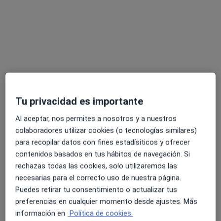
Ana Pérez
Fisioterapeuta
8 opiniones
Calle Pintor Rosales 3, Logroño
•
Mapa
Clínica de fisioterapia y ostepatia Ana Pérez Rego
Visita Fisioterapia
50 €
Este especialista no ofrece reserva de cita online en esta dirección.
Tu privacidad es importante
Pedir una cita
Al aceptar, nos permites a nosotros y a nuestros
colaboradores utilizar cookies (o tecnologías similares)
para recopilar datos con fines estadísiticos y ofrecer
contenidos basados en tus hábitos de navegación. Si
rechazas todas las cookies, solo utilizaremos las
necesarias para el correcto uso de nuestra página.
Puedes retirar tu consentimiento o actualizar tus
preferencias en cualquier momento desde ajustes. Más
información en
Política de cookies.