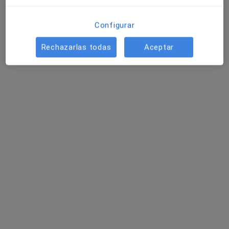
Neurocore
Fisioterapeuta
Configurar
3 opiniones
Rechazarlas todas
Aceptar
Avenida Solidaridad 53, Logroño
•
Mapa
Neurocore
Concepto Bobath
Servicio gratuito
Mostrar más servicios
Dumitrita
Berzedeanu
Fisioterapeuta
Ningún profesional de este centro tiene citas disponibles
Mostrar perfil