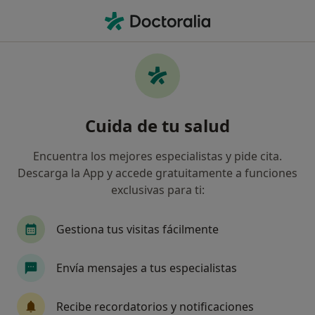
Men
Fisioterapeuta • Lardero, La Rioja
Filtros
Seguro
Mapa
Fisioterapeutas en Lardero
Cuida de tu salud
Así organizamos los resultados
Encuentra los mejores especialistas y pide cita.
Descarga la App y accede gratuitamente a funciones
¿Cuál es tu compañía aseguradora?
exclusivas para ti:
Gestiona tus visitas fácilmente
Envía mensajes a tus especialistas
Recibe recordatorios y notificaciones