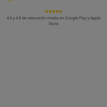
Dumitrita Berzedeanu
·
Ver más
Fisioterapeuta
4.6 y 4.8 de valoración media en Google Play y Apple
3 opiniones
Store
Avenida Solidaridad 53, Logroño
•
Mapa
Neurocore
Concepto Bobath
Servicio gratuito
Este especialista no ofrece reserva de cita online en esta dirección.
Pedir una cita