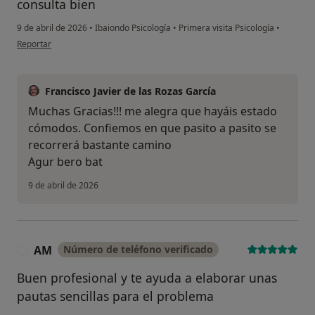
consulta bien
9 de abril de 2026
•
Ibaiondo Psicología
•
Primera visita Psicología
•
en opinión del usuario A.M.
Reportar
Francisco Javier de las Rozas García
Muchas Gracias!!! me alegra que hayáis estado
cómodos. Confiemos en que pasito a pasito se
recorrerá bastante camino
Agur bero bat
9 de abril de 2026
AM
Número de teléfono verificado
A
Buen profesional y te ayuda a elaborar unas
pautas sencillas para el problema