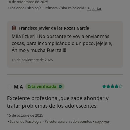
18 de noviembre de 2025
en opinión del usuario AM
•
Ibaiondo Psicología
•
Primera visita Psicología
•
Reportar
Francisco Javier de las Rozas García
Mila Ezker!!! No obstante te voy a enviar más
cosas, para ir complicándolo un poco, jejejeje,
Ánimo y mucha Fuerza!!!!
18 de noviembre de 2025
M,A
Cita verificada
M
Excelente profesional,que sabe ahondar y
tratar problemas de los adolescentes.
15 de octubre de 2025
en opinión del usuari
•
Ibaiondo Psicología
•
Psicoterapia en adolescentes
•
Reportar