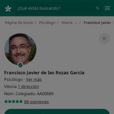
Men
¿Qué estás buscando?
Página De Inicio
Psicólogo
Vitoria
Francisco Javier 
Cambiar de ciudad
Francisco Javier de las Rozas García
sobre las especializaciones
Psicólogo
·
Ver más
Vitoria
1 dirección
Núm. Colegiado: AA00689
88 opiniones