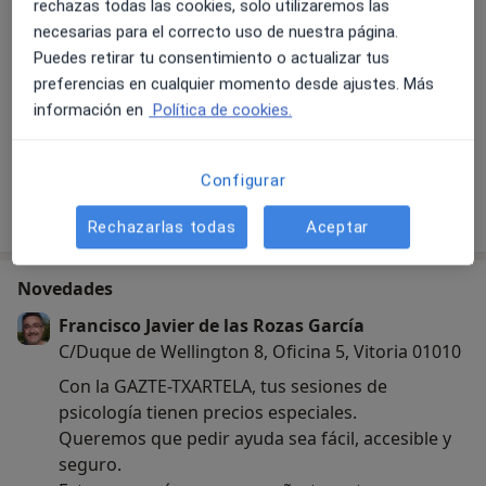
rechazas todas las cookies, solo utilizaremos las
necesarias para el correcto uso de nuestra página.
Puedes retirar tu consentimiento o actualizar tus
preferencias en cualquier momento desde ajustes. Más
información en
Política de cookies.
Ver galería (7)
Configurar
Mostrar más detalles
sobre la experiencia
Rechazarlas todas
Aceptar
Novedades
Francisco Javier de las Rozas García
C/Duque de Wellington 8, Oficina 5, Vitoria 01010
Con la GAZTE-TXARTELA, tus sesiones de
psicología tienen precios especiales.
Queremos que pedir ayuda sea fácil, accesible y
seguro.