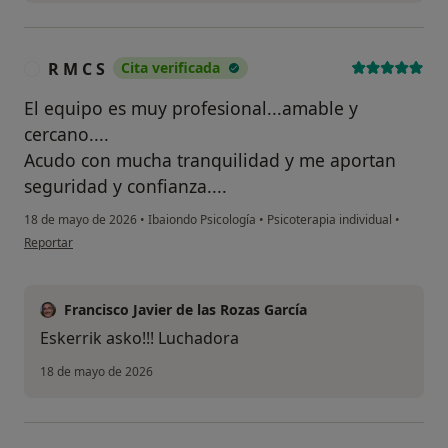
R M C S
Cita verificada
R
El equipo es muy profesional...amable y
cercano....
Acudo con mucha tranquilidad y me aportan
seguridad y confianza....
18 de mayo de 2026
•
Ibaiondo Psicología
•
Psicoterapia individual
•
en opinión del usuario R M C S
Reportar
Francisco Javier de las Rozas García
Eskerrik asko!!! Luchadora
18 de mayo de 2026