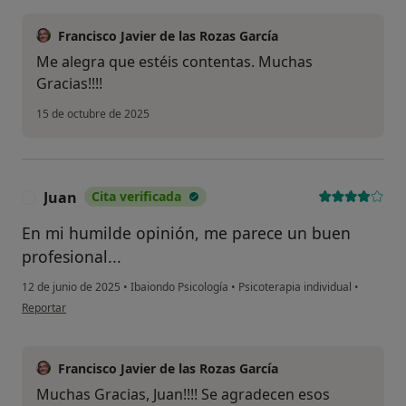
Francisco Javier de las Rozas García
Me alegra que estéis contentas. Muchas
Gracias!!!!
15 de octubre de 2025
Juan
Cita verificada
J
En mi humilde opinión, me parece un buen
profesional...
12 de junio de 2025
•
Ibaiondo Psicología
•
Psicoterapia individual
•
en opinión del usuario Juan
Reportar
Francisco Javier de las Rozas García
Muchas Gracias, Juan!!!! Se agradecen esos