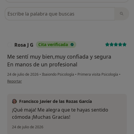
Busca en opiniones
Rosa J G
Cita verificada
R
Me sentí muy bien,muy confiada y segura
En manos de un profesional
24 de julio de 2026
•
Ibaiondo Psicología
•
Primera visita Psicología
•
en opinión del usuario Rosa J G
Reportar
Francisco Javier de las Rozas García
¡Qué maja! Me alegra que te hayas sentido
cómoda ¡Muchas Gracias!
24 de julio de 2026