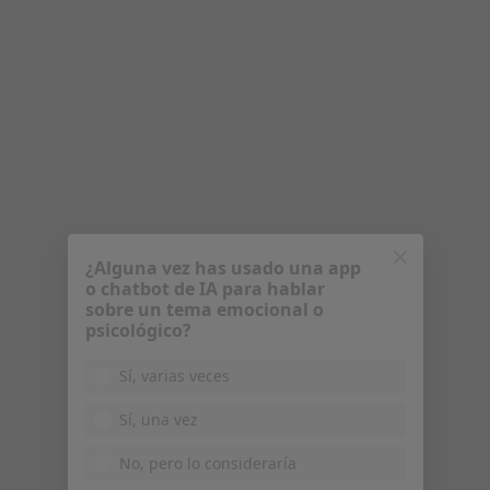
¿Alguna vez has usado una app
o chatbot de IA para hablar
sobre un tema emocional o
psicológico?
Ibaiondo Psicología
Sí, varias veces
Psicólogo
82 opiniones
Sí, una vez
C/Duque de Wellington 8, Oficina 5, Vitoria
•
Mapa
No, pero lo consideraría
Ibaiondo Psicología
Primera visita Psicología
60 €
No, y no confío en ello
Continuar