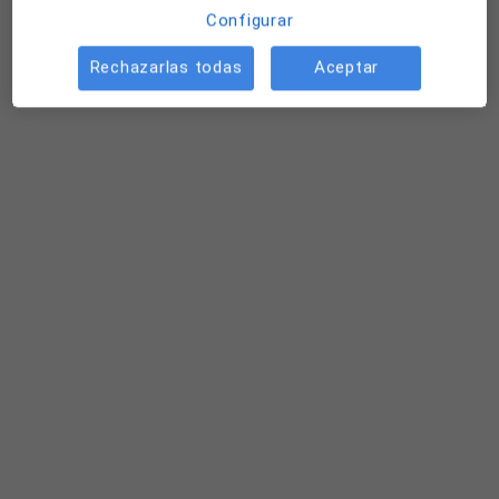
Configurar
Rechazarlas todas
Aceptar
Dr. Xavier Pujolás Graboleda
Otorrino
3 opiniones
Dirección 1
Dirección 2
Plaza Amarica 4 Bajo, Vitoria
•
Mapa
Centro Médico IMQ Amárica
Este especialista no ofrece reserva de cita online en esta dirección.
Pedir una cita