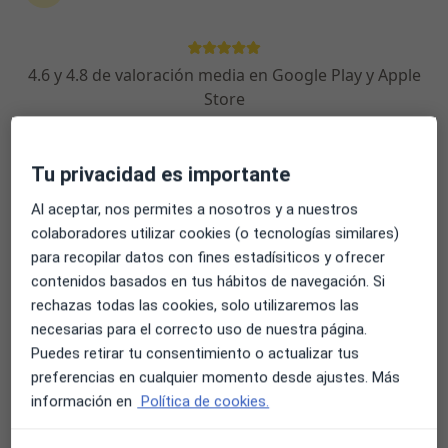
4.6 y 4.8 de valoración media en Google Play y Apple
Francisco Javier de las Rozas García
Store
·
Ver más
Psicólogo, Psicólogo infantil
88 opiniones
Tu privacidad es importante
Dirección
Online
Al aceptar, nos permites a nosotros y a nuestros
colaboradores utilizar cookies (o tecnologías similares)
C/Duque de Wellington 8, Oficina 5, Vitoria
•
Mapa
para recopilar datos con fines estadísiticos y ofrecer
Ibaiondo Psicología
contenidos basados en tus hábitos de navegación. Si
rechazas todas las cookies, solo utilizaremos las
Primera visita Psicología
60 €
necesarias para el correcto uso de nuestra página.
Este especialista no ofrece reserva de cita online en esta dirección.
Puedes retirar tu consentimiento o actualizar tus
preferencias en cualquier momento desde ajustes. Más
Pedir una cita
información en
Política de cookies.