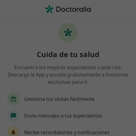
Men
Acúfenos Pitidos En El Oído • Vitoria, Álava
Filtros
• 1
Seguro
Mapa
Especialistas en Acúfenos (pitidos en el
Cuida de tu salud
oído) en Vitoria
Así organizamos los resultados
Encuentra los mejores especialistas y pide cita.
Descarga la App y accede gratuitamente a funciones
exclusivas para ti:
¿Qué especialidad estás buscando?
Otorrino
Psicólogo
Alergólogo
Analis
Gestiona tus visitas fácilmente
Envía mensajes a tus especialistas
Recibe recordatorios y notificaciones