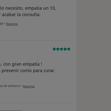
lo necesito, empatia un 10,
r acabar la consulta.
en opinión del usuario JFK
gía
•
Reportar
o, con gran empatía !
a prevenir como para curar.
en opinión del usuario paciente
ba de esfuerzo
•
Reportar