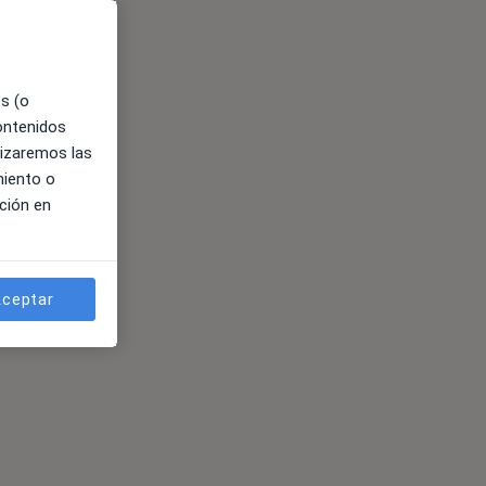
es (o
contenidos
lizaremos las
miento o
ción en
ceptar