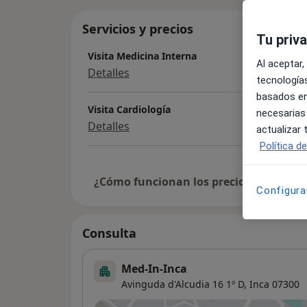
Servicios y precios
Tu priv
Visita Medicina Interna
Al aceptar,
Detalles
tecnologías
basados en
Visita Cardiología
necesarias
Detalles
actualizar
Política d
¿Cómo funcionan los precios?
Configura
Consulta
Med-In-Inca
Avinguda d'Alcudia 16 1º D,
Inca
07300