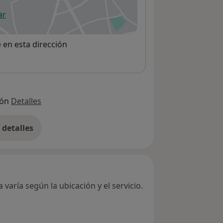
ar
 abre en una nueva pestaña
e en esta dirección
ión
Detalles
detalles
bre la dirección
varía según la ubicación y el servicio.