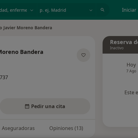
dad, enfermedad o nombre
p. ej. Madrid
Iniciar
co Javier Moreno Bandera
iudad
Reserva de
Inactivo
 Moreno Bandera
e las especializaciones
Hoy
7 Ago
5737
Este 
Pedir una cita
Aseguradoras
Opiniones (13)