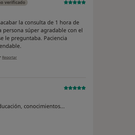
o verificado
acabar la consulta de 1 hora de
a persona súper agradable con el
se le preguntaba. Paciencia
endable.
en opinión del usuario Cuenta eliminada
•
Reportar
ducación, conocimientos...