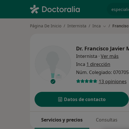
especiali
Página De Inicio
Internista
Inca
Francis
Cambiar de c
Dr.
Francisco Javier
sobr
Internista
·
Ver más
Inca
1 dirección
Núm. Colegiado: 07070
13 opiniones
Datos de contacto
Servicios y precios
Consultas