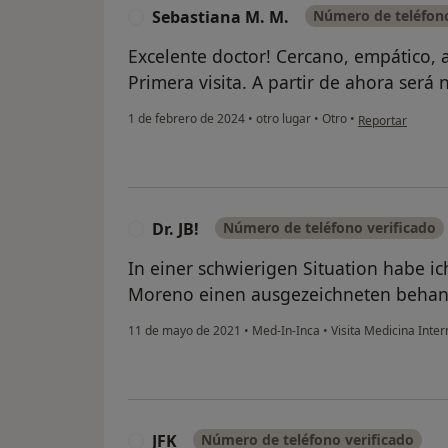
Sebastiana M. M.
Número de teléfono
S
Excelente doctor! Cercano, empático, 
Primera visita. A partir de ahora será 
en opinión del 
1 de febrero de 2024
•
otro lugar
•
Otro
•
Reportar
Dr. JB!
Número de teléfono verificado
D
In einer schwierigen Situation habe i
Moreno einen ausgezeichneten behand
11 de mayo de 2021
•
Med-In-Inca
•
Visita Medicina Inter
JFK
Número de teléfono verificado
J