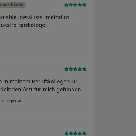
 verificado
amable, detallista, metódico…
nuestro cardiólogo.
usuario Sebastiana M. M.
ch in meinem Berufskollegen Dr.
elnden Arzt für mich gefunden.
en opinión del usuario Dr. JB!
na
•
Reportar