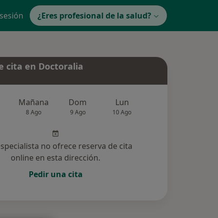
 sesión
¿Eres profesional de la salud?
 cita en Doctoralia
Mañana
Dom
Lun
Mar
Mié
8 Ago
9 Ago
10 Ago
11 Ago
12 Ag
especialista no ofrece reserva de cita
online en esta dirección.
Pedir una cita