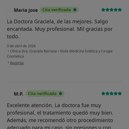
Maria jose
Cita verificada
M
La Doctora Graciela, de las mejores. Salgo
encantada. Muy profesional. Mil gracias por
todo.
9 de abril de 2026
•
Clínica Dra. Graciela Barraza
•
Visita Medicina Estética y Cirugía
Cosmética
en opinión del usuario Maria jose
•
Reportar
M.P.
Cita verificada
M
Excelente atención. La doctora fue muy
profesional, el tratamiento quedó muy bien.
Además, me recomendó otro procedimiento
adecuado para mi caso, sin presiones y con