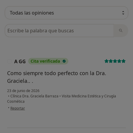
Busca en opiniones
A GG
Cita verificada
A
Como siempre todo perfecto con la Dra.
Graciela.. .
23 de junio de 2026
•
Clínica Dra. Graciela Barraza
•
Visita Medicina Estética y Cirugía
Cosmética
en opinión del usuario A GG
•
Reportar