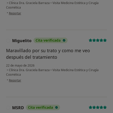
•
Clínica Dra. Graciela Barraza
•
Visita Medicina Estética y Cirugía
Cosmética
en opinión del usuario F h
•
Reportar
Miguelito
Cita verificada
M
Maravillado por su trato y como me veo
después del tratamiento
22 de mayo de 2026
•
Clínica Dra. Graciela Barraza
•
Visita Medicina Estética y Cirugía
Cosmética
en opinión del usuario Miguelito
•
Reportar
MSRD
Cita verificada
M