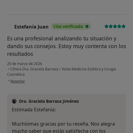
Estefanía Juan
Cita verificada
E
Es una profesional analizando tu situación y
dando sus consejos. Estoy muy contenta con los
resultados
20 de marzo de 2026
•
Clínica Dra. Graciela Barraza
•
Visita Medicina Estética y Cirugía
Cosmética
en opinión del usuario Estefanía Juan
•
Reportar
Dra. Graciela Barraza Jiménez
Estimada Estefania:
Muchísimas gracias por tu reseña. Nos alegra
mucho saber que estás satisfecha con los