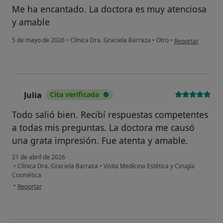
Me ha encantado. La doctora es muy atenciosa
y amable
en opinión del u
5 de mayo de 2026
•
Clínica Dra. Graciela Barraza
•
Otro
•
Reportar
Julia
Cita verificada
J
Todo salió bien. Recibí respuestas competentes
a todas mis preguntas. La doctora me causó
una grata impresión. Fue atenta y amable.
21 de abril de 2026
•
Clínica Dra. Graciela Barraza
•
Visita Medicina Estética y Cirugía
Cosmética
en opinión del usuario Julia
•
Reportar