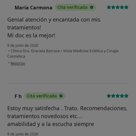
María Carmona
Cita verificada
M
Genial atención y encantada con mis
tratamientos!
Mi doc es la mejor!
9 de junio de 2026
•
Clínica Dra. Graciela Barraza
•
Visita Medicina Estética y Cirugía
Cosmética
en opinión del usuario María Carmona
•
Reportar
F h
Cita verificada
F
Estoy muy satisfecha . Trato. Recomendaciones,
tratamientos novedosos etc....
amabilidad y a la escucha siempre
9 de junio de 2026