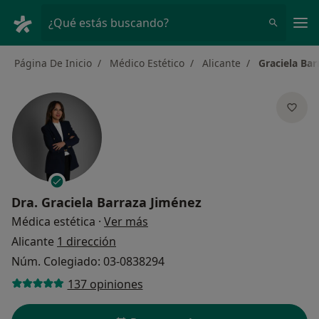
Men
¿Qué estás buscando?
Página De Inicio
Médico Estético
Alicante
Graciela Bar
Dra.
Graciela Barraza Jiménez
sobre las especializaciones
Médica estética
·
Ver más
Alicante
1 dirección
Núm. Colegiado: 03-0838294
137 opiniones