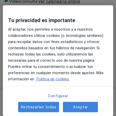
Videoconsulta
Ver calendario online
Fotos y vídeos
Tu privacidad es importante
Al aceptar, nos permites a nosotros y a nuestros
colaboradores utilizar cookies (o tecnologías similares)
para recopilar datos con fines estadísiticos y ofrecer
contenidos basados en tus hábitos de navegación. Si
rechazas todas las cookies, solo utilizaremos las
Ver galería (18)
necesarias para el correcto uso de nuestra página.
Puedes retirar tu consentimiento o actualizar tus
preferencias en cualquier momento desde ajustes. Más
Mostrar más detalles
sobre la experiencia
información en
Política de cookies.
Servicios y precios
Configurar
Visita Medicina Estética y Cirugía
Rechazarlas todas
Aceptar
Cosmética
Reservar cita