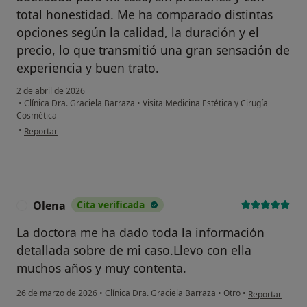
total honestidad. Me ha comparado distintas
opciones según la calidad, la duración y el
precio, lo que transmitió una gran sensación de
experiencia y buen trato.
2 de abril de 2026
•
Clínica Dra. Graciela Barraza
•
Visita Medicina Estética y Cirugía
Cosmética
en opinión del usuario M.P.
•
Reportar
Olena
Cita verificada
O
La doctora me ha dado toda la información
detallada sobre de mi caso.Llevo con ella
muchos años y muy contenta.
en opinión del 
26 de marzo de 2026
•
Clínica Dra. Graciela Barraza
•
Otro
•
Reportar