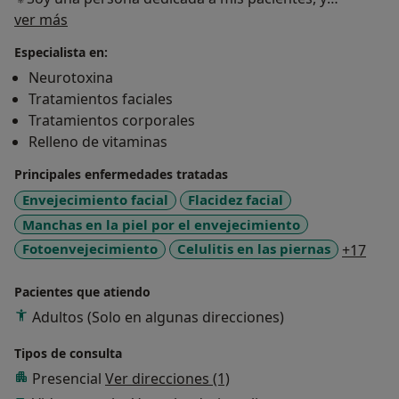
Sobre mí
siempre me esmero por ofrecer un trato
ver más
personalizado y responsable.
Especialista en:
⚜Amante de mi carrera y con gran sentido de la
Neurotoxina
estética, he hecho de la medicina estética mi pasión,
Tratamientos faciales
formándome y actualizándome de manera continua
Tratamientos corporales
en los últimos avances, técnicas y procedimientos.
Relleno de vitaminas
⚜Disfruto asistiendo a formaciones, cursos,
seminarios y congresos en el afán de ofrecer a mis
Principales enfermedades tratadas
pacientes un alto nivel de satisfacción con los
Envejecimiento facial
Flacidez facial
resultados obtenidos, adaptando tratamientos a las
Manchas en la piel por el envejecimiento
necesidades de cada paciente.
a11y
Fotoenvejecimiento
Celulitis en las piernas
+17
Pacientes que atiendo
Adultos (Solo en algunas direcciones)
Tipos de consulta
Presencial
Ver direcciones (1)