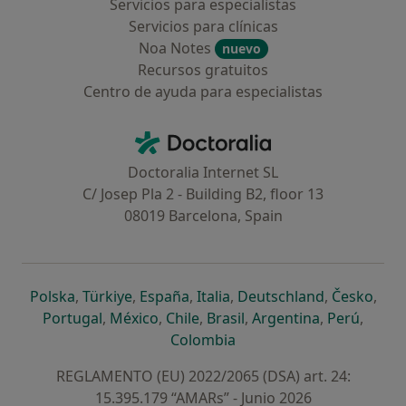
Servicios para especialistas
Servicios para clínicas
Noa Notes
nuevo
Recursos gratuitos
Centro de ayuda para especialistas
Contacto
Doctoralia - Página de inicio
Doctoralia Internet SL
C/ Josep Pla 2 - Building B2, floor 13
08019 Barcelona, Spain
se abre en una nueva pestaña
se abre en una nueva pestaña
se abre en una nueva pestaña
se abre en una nueva pes
se abre en 
se a
Polska
,
Türkiye
,
España
,
Italia
,
Deutschland
,
Česko
,
se abre en una nueva pestaña
se abre en una nueva pestaña
se abre en una nueva pestaña
se abre en una nueva p
se abre en 
se abr
Portugal
,
México
,
Chile
,
Brasil
,
Argentina
,
Perú
,
se abre en una nueva pe
Colombia
REGLAMENTO (EU) 2022/2065 (DSA) art. 24:
15.395.179 “AMARs” - Junio 2026