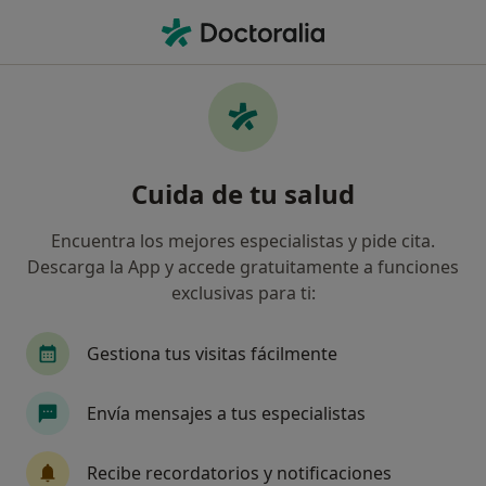
Men
Envejecimiento Facial • Alicante, Alicante
Filtros
• 1
Seguro
Mapa
Especialistas en Envejecimiento facial en
Cuida de tu salud
Alicante
Así organizamos los resultados
Encuentra los mejores especialistas y pide cita.
Descarga la App y accede gratuitamente a funciones
exclusivas para ti:
¿Qué especialidad estás buscando?
Médico estético
Cirujano plástico
Médico 
Gestiona tus visitas fácilmente
Envía mensajes a tus especialistas
Recibe recordatorios y notificaciones