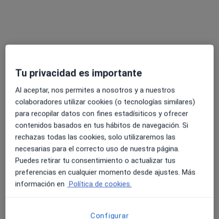
Este especialista no ofrece reserva de cita online en esta dirección.
Pedir una cita
Tu privacidad es importante
Al aceptar, nos permites a nosotros y a nuestros
colaboradores utilizar cookies (o tecnologías similares)
para recopilar datos con fines estadísiticos y ofrecer
contenidos basados en tus hábitos de navegación. Si
Gala P. Leon Salvatierra
rechazas todas las cookies, solo utilizaremos las
·
Ver más
necesarias para el correcto uso de nuestra página.
Médica estética, Oftalmóloga
Puedes retirar tu consentimiento o actualizar tus
680 opiniones
preferencias en cualquier momento desde ajustes. Más
Av. Oscar Espla, 3, Entresuelo 3, Alicante
•
Mapa
información en
Política de cookies.
Consultorio privado
Primera visita Medicina Estética y Cirugía Cosmética
Servicio gratuito
Configurar