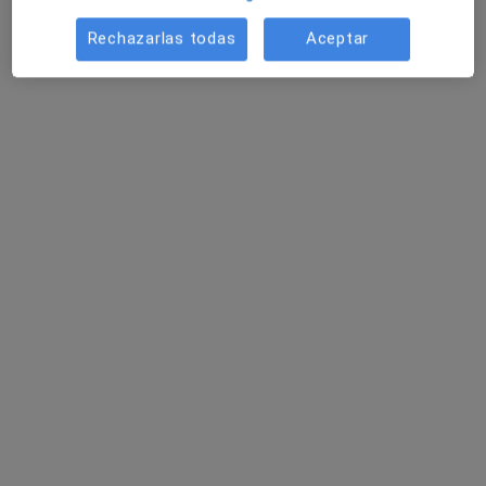
Este especialista no ofrece reserva de cita online en esta dirección.
Rechazarlas todas
Aceptar
Pedir una cita
Dr. Enrique Alejandro Gutierrez Reyes
·
Ver más
Médico estético, Médico general
96 opiniones
Dirección 1
Dirección 2
Online
Calle Colon, 16, Alicante
•
Mapa