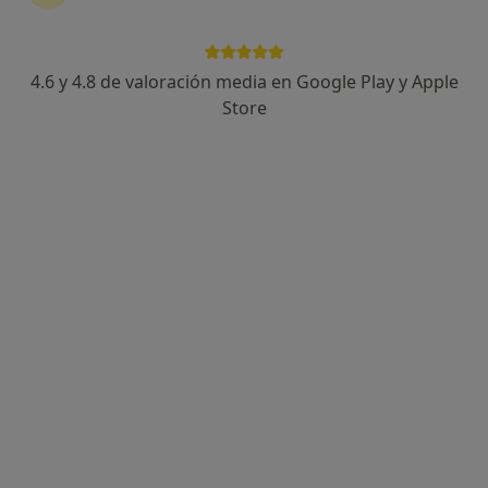
4.6 y 4.8 de valoración media en Google Play y Apple
Dr. Fernando Godoy Herrera
Store
·
Ver más
Cirujano plástico, Médico estético
27 opiniones
Calle Catedratico Ferre Vidiella 9, Alicante
•
Mapa
Consulta Privada Fernando Godoy
Corrección de lóbulo rasgado auricular
1.500 €
Este especialista no ofrece reserva de cita online en esta dirección.
Pedir una cita