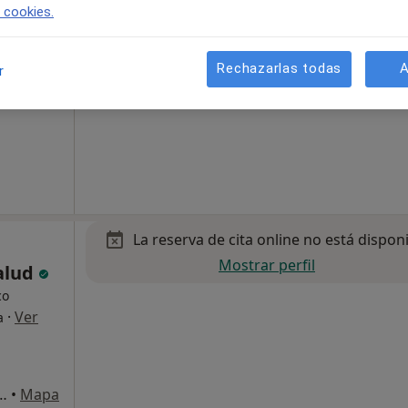
·
 estética
e cookies.
Rechazarlas todas
A
r
, 20, San Vicente del Raspeig
•
Mapa
La reserva de cita online no está dispon
Mostrar perfil
Salud
co
·
Ver
a
, 20, San Vicente del Raspeig
•
Mapa