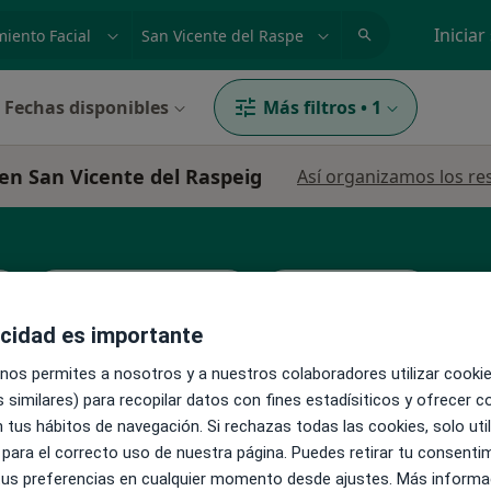
dad, enfermedad o nombre
p. ej. Madrid
Iniciar
Fechas disponibles
Más filtros
•
1
 en San Vicente del Raspeig
Así organizamos los re
a
Médico rehabilitador
Médico general
acidad es importante
 nos permites a nosotros y a nuestros colaboradores utilizar cooki
 similares) para recopilar datos con fines estadísiticos y ofrecer 
 tus hábitos de navegación. Si rechazas todas las cookies, solo uti
La reserva de cita online no está dispon
Civera
 para el correcto uso de nuestra página. Puedes retirar tu consenti
Pedir una cita
 tus preferencias en cualquier momento desde ajustes. Más informa