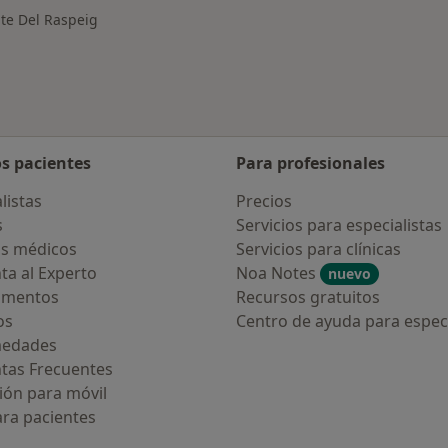
nte Del Raspeig
os pacientes
Para profesionales
listas
Precios
s
Servicios para especialistas
s médicos
Servicios para clínicas
ta al Experto
Noa Notes
nuevo
amentos
Recursos gratuitos
os
Centro de ayuda para especi
medades
tas Frecuentes
ión para móvil
ara pacientes