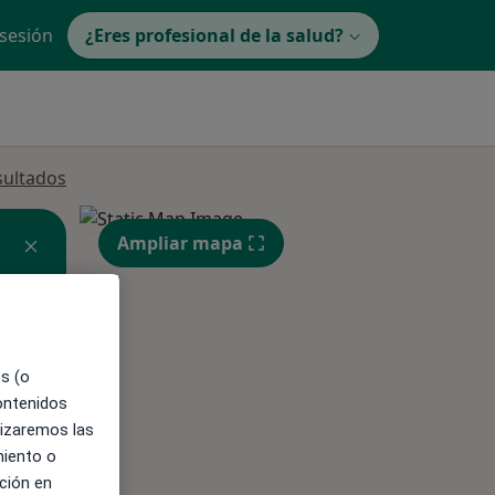
 sesión
¿Eres profesional de la salud?
sultados
Ampliar mapa
es (o
contenidos
lizaremos las
ible
miento o
ción en