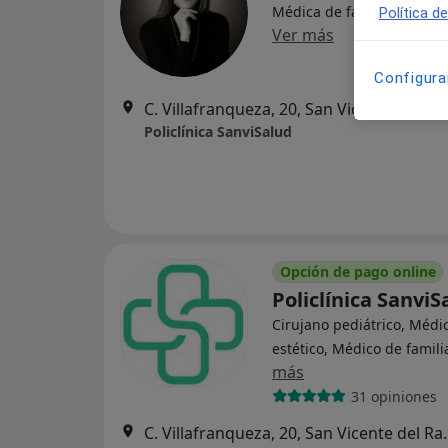
Médica de familia, Médica
Política d
Ver más
Configura
C. Villafranqueza
Policlínica SanviSalud
Opción de pago online
Policlínica Sanvi
Cirujano pediátrico, Médi
estético, Médico de famili
más
31 opiniones
C. Villafranqueza