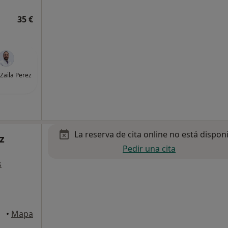
35 €
 Zaila Perez
La reserva de cita online no está dispon
z
Pedir una cita
s
peig
•
Mapa