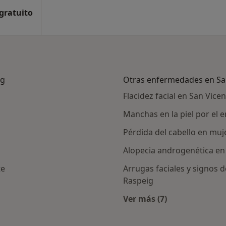
 gratuito
ig
Otras enfermedades en San
Flacidez facial en San Vice
Manchas en la piel por el 
Pérdida del cabello en muj
Alopecia androgenética en
te
Arrugas faciales y signos d
Raspeig
canas a San Vicente del Raspeig
Ver más (7)
Más en esta categor