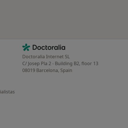
Contacto
Doctoralia - Página de inicio
Doctoralia Internet SL
C/ Josep Pla 2 - Building B2, floor 13
08019 Barcelona, Spain
alistas