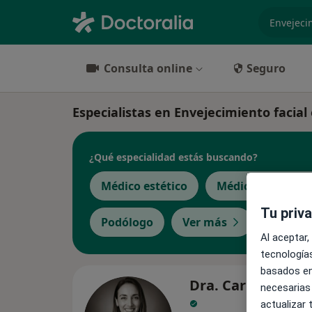
especiali
Consulta online
Seguro
Especialistas en Envejecimiento facial
¿Qué especialidad estás buscando?
Médico estético
Médico de famili
Tu priv
Podólogo
Ver más
Al aceptar,
tecnologías
basados en
Dra. Carla Rosell 
necesarias
actualizar