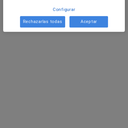
Configurar
Rechazarlas todas
Aceptar
Dr. Ramon Fernández León
·
Ver
Médico estético, Especialista en medicina del deporte
más
281 opiniones
Camí Vell d'Altea 24 local 5, El Albir
•
Mapa
FLG Clinic - El Albir
Visita Medicina Estética y Cirugía Cosmética
Servicio gratuito
Este especialista no ofrece reserva de cita online en esta dirección.
Pedir una cita