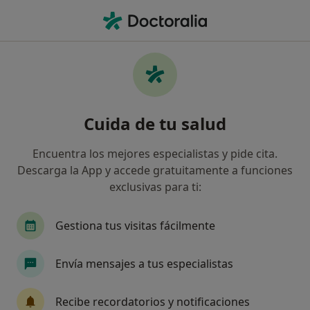
Men
Envejecimiento Facial • El Albir, Alicante
Filtros
• 1
Mapa
Especialistas en Envejecimiento facial en El
Cuida de tu salud
Albir
Así organizamos los resultados
Encuentra los mejores especialistas y pide cita.
Descarga la App y accede gratuitamente a funciones
exclusivas para ti:
¿Qué especialidad estás buscando?
Médico estético
Cirujano plástico
Médico 
Gestiona tus visitas fácilmente
Envía mensajes a tus especialistas
Recibe recordatorios y notificaciones