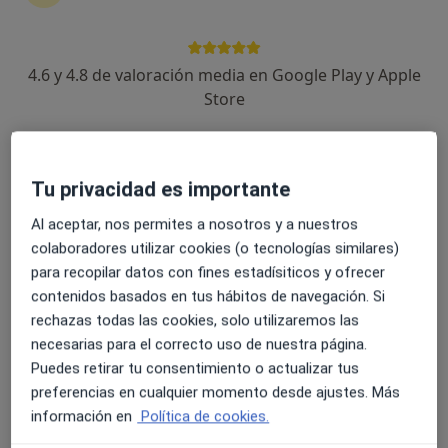
4.6 y 4.8 de valoración media en Google Play y Apple
Dra. Estefanía Sánchez De Gea
Store
·
Ver más
Médica general, Médica estética
238 opiniones
Tu privacidad es importante
Dirección
Online
Al aceptar, nos permites a nosotros y a nuestros
colaboradores utilizar cookies (o tecnologías similares)
Avenida de l'Albir, 151, Alfaz del Pi
•
Mapa
para recopilar datos con fines estadísiticos y ofrecer
Clínicas CAME Albir
contenidos basados en tus hábitos de navegación. Si
Visita Medicina Estética y Cirugía Cosmética
Servicio gratuito
rechazas todas las cookies, solo utilizaremos las
Este especialista no ofrece reserva de cita online en esta dirección.
necesarias para el correcto uso de nuestra página.
Puedes retirar tu consentimiento o actualizar tus
Pedir una cita
preferencias en cualquier momento desde ajustes. Más
información en
Política de cookies.