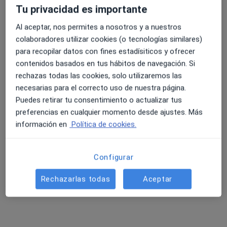
212 opiniones
Tu privacidad es importante
Escamarla, 6, Portocristo
•
Mapa
Al aceptar, nos permites a nosotros y a nuestros
Hospital Parque Llevant
4.6 y 4.8 de valoración media en Google Play y Apple
colaboradores utilizar cookies (o tecnologías similares)
Acepta Axa
Store
para recopilar datos con fines estadísiticos y ofrecer
Ningún profesional de este centro tiene citas disponibles
contenidos basados en tus hábitos de navegación. Si
rechazas todas las cookies, solo utilizaremos las
Mostrar perfil
necesarias para el correcto uso de nuestra página.
Puedes retirar tu consentimiento o actualizar tus
preferencias en cualquier momento desde ajustes. Más
información en
Política de cookies.
Configurar
Rechazarlas todas
Aceptar
Dr. Albert Vallès Runge
·
Ver más
Hematólogo, Especialista en medicina del deporte