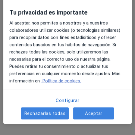
4 opiniones
GENERAL SUAREZ VALDES, 40, Gijón
•
Mapa
Tu privacidad es importante
Hospital Covadonga
4.6 y 4.8 de valoración media en Google Play y Apple
Al aceptar, nos permites a nosotros y a nuestros
Visitas sucesivas Medicina Interna
Precio sin especificar
Store
colaboradores utilizar cookies (o tecnologías similares)
Este especialista no ofrece reserva de cita online en esta dirección.
para recopilar datos con fines estadísiticos y ofrecer
contenidos basados en tus hábitos de navegación. Si
Pedir una cita
rechazas todas las cookies, solo utilizaremos las
necesarias para el correcto uso de nuestra página.
Puedes retirar tu consentimiento o actualizar tus
preferencias en cualquier momento desde ajustes. Más
información en
Política de cookies.
Configurar
Rechazarlas todas
Aceptar
Hospital Ribera Covadonga
·
Ver más
Internista, Analista clínico, Anestesista
293 opiniones