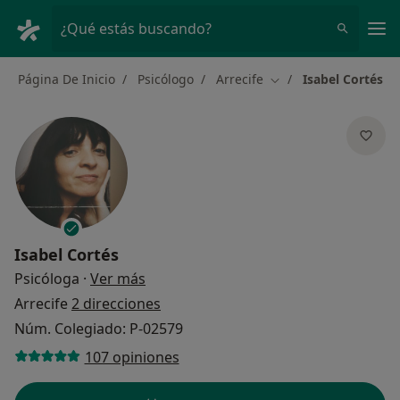
Men
¿Qué estás buscando?
Página De Inicio
Psicólogo
Arrecife
Isabel Cortés
Cambiar de ciudad
Isabel Cortés
sobre las especializaciones
Psicóloga
·
Ver más
Arrecife
2 direcciones
Núm. Colegiado: P-02579
107 opiniones