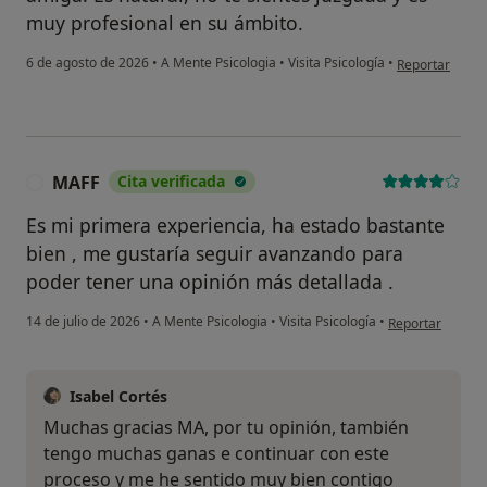
muy profesional en su ámbito.
en opinión del 
6 de agosto de 2026
•
A Mente Psicologia
•
Visita Psicología
•
Reportar
MAFF
Cita verificada
M
Es mi primera experiencia, ha estado bastante
bien , me gustaría seguir avanzando para
poder tener una opinión más detallada .
en opinión del 
14 de julio de 2026
•
A Mente Psicologia
•
Visita Psicología
•
Reportar
Isabel Cortés
Muchas gracias MA, por tu opinión, también
tengo muchas ganas e continuar con este
proceso y me he sentido muy bien contigo