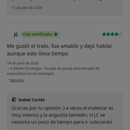
15 de julio de 2026
JC
Cita verificada
J
Me gustó el trato, fue amable y dejó hablar,
aunque esto lleva tiempo
24 de junio de 2026
•
A Mente Psicologia
•
Terapia de pareja (psicoterapia de
especialización en sexología)
en opinión del usuario JC
•
Reportar
Isabel Cortés
Gracias por tu opinión :) a veces el malestar es
muy intenso y la angustia también, si J.C se
necesita un poco de tiempo para ir colocando