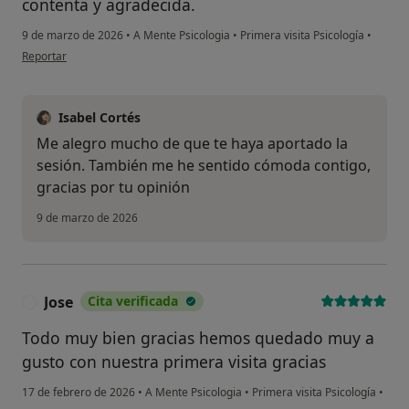
contenta y agradecida.
9 de marzo de 2026
•
A Mente Psicologia
•
Primera visita Psicología
•
en opinión del usuario IL
Reportar
Isabel Cortés
Me alegro mucho de que te haya aportado la
sesión. También me he sentido cómoda contigo,
gracias por tu opinión
9 de marzo de 2026
Jose
Cita verificada
J
Todo muy bien gracias hemos quedado muy a
gusto con nuestra primera visita gracias
17 de febrero de 2026
•
A Mente Psicologia
•
Primera visita Psicología
•
en opinión del usuario Jose