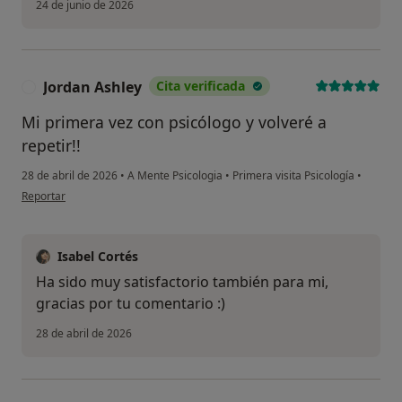
24 de junio de 2026
Jordan Ashley
Cita verificada
J
Mi primera vez con psicólogo y volveré a
repetir!!
28 de abril de 2026
•
A Mente Psicologia
•
Primera visita Psicología
•
en opinión del usuario Jordan Ashley
Reportar
Isabel Cortés
Ha sido muy satisfactorio también para mi,
gracias por tu comentario :)
28 de abril de 2026