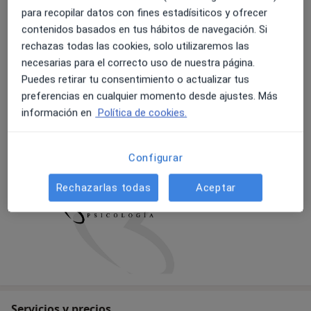
Isabel Cortés
para recopilar datos con fines estadísiticos y ofrecer
Calle San Juan Sebastián el Cano, 81, Arrecife
contenidos basados en tus hábitos de navegación. Si
35500
rechazas todas las cookies, solo utilizaremos las
necesarias para el correcto uso de nuestra página.
Actualmente la página web esta en construcción,
Puedes retirar tu consentimiento o actualizar tus
espero tenerla disponible próximamente.
preferencias en cualquier momento desde ajustes. Más
información en
Política de cookies.
01/07/2021
Configurar
Rechazarlas todas
Aceptar
Servicios y precios