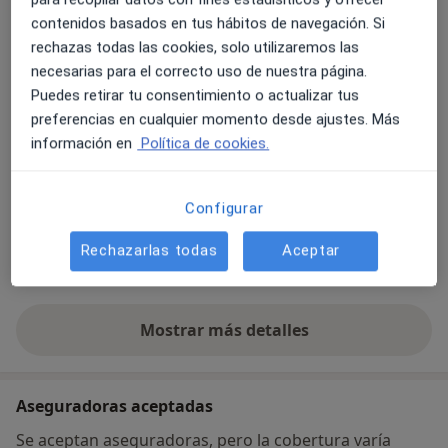
Llobregat
08980
contenidos basados en tus hábitos de navegación. Si
rechazas todas las cookies, solo utilizaremos las
necesarias para el correcto uso de nuestra página.
Ampliar
se abre en una nueva pestañ
Puedes retirar tu consentimiento o actualizar tus
preferencias en cualquier momento desde ajustes. Más
Disponibilidad
Este especialista no ofrece reserva online en esta
información en
Política de cookies.
dirección
¿Qué puedo hacer ahora?
Configurar
Formas de pago (visitas privadas)
Rechazarlas todas
Aceptar
Aseguradoras aceptadas en esta dirección
Detalles
Mostrar más detalles
sobre la dirección
Aseguradoras aceptadas
Se aceptan aseguradoras, pero la cobertura varía