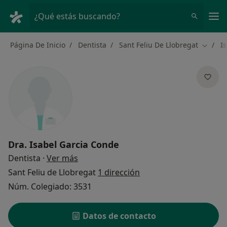
Men
¿Qué estás buscando?
Página De Inicio
Dentista
Sant Feliu De Llobregat
I
Cambia
Dra.
Isabel Garcia Conde
sobre las especializaciones
Dentista
·
Ver más
Sant Feliu de Llobregat
1 dirección
Núm. Colegiado: 3531
Datos de contacto