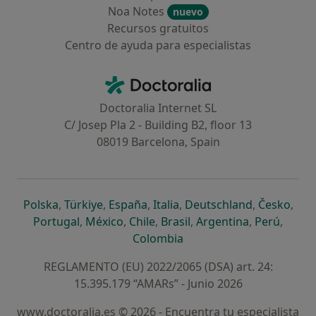
Noa Notes
nuevo
Recursos gratuitos
Centro de ayuda para especialistas
Contacto
Doctoralia - Página de inicio
Doctoralia Internet SL
C/ Josep Pla 2 - Building B2, floor 13
08019 Barcelona, Spain
se abre en una nueva pestaña
se abre en una nueva pestaña
se abre en una nueva pestaña
se abre en una nueva pes
se abre en 
se a
Polska
,
Türkiye
,
España
,
Italia
,
Deutschland
,
Česko
,
se abre en una nueva pestaña
se abre en una nueva pestaña
se abre en una nueva pestaña
se abre en una nueva p
se abre en 
se abr
Portugal
,
México
,
Chile
,
Brasil
,
Argentina
,
Perú
,
se abre en una nueva pe
Colombia
REGLAMENTO (EU) 2022/2065 (DSA) art. 24:
15.395.179 “AMARs” - Junio 2026
www.doctoralia.es © 2026 - Encuentra tu especialista