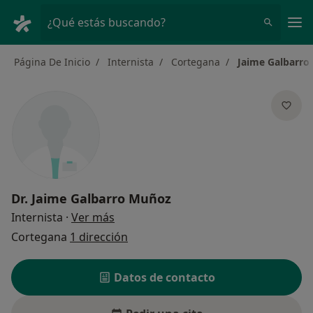
Men
¿Qué estás buscando?
Página De Inicio
Internista
Cortegana
Jaime Galbarro
Dr.
Jaime Galbarro Muñoz
sobre las especializaciones
Internista
·
Ver más
Cortegana
1 dirección
Datos de contacto