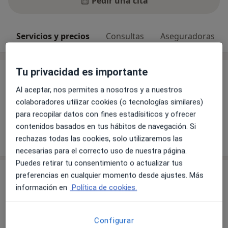
Pedir una cita
Servicios y precios
Consultas
Aseguradoras
Tu privacidad es importante
Servicios y precios
Al aceptar, nos permites a nosotros y a nuestros
Sin información sobre servicios y precios
colaboradores utilizar cookies (o tecnologías similares)
Este especialista aún no ha añadido información
para recopilar datos con fines estadísiticos y ofrecer
sobre sus servicios
contenidos basados en tus hábitos de navegación. Si
rechazas todas las cookies, solo utilizaremos las
necesarias para el correcto uso de nuestra página.
Puedes retirar tu consentimiento o actualizar tus
Consulta
preferencias en cualquier momento desde ajustes. Más
información en
Política de cookies.
Grupo Medicentro
Talero, 41,
Cortegana
21230
Configurar