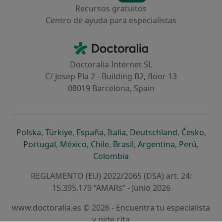
Recursos gratuitos
Centro de ayuda para especialistas
Contacto
Doctoralia - Página de inicio
Doctoralia Internet SL
C/ Josep Pla 2 - Building B2, floor 13
08019 Barcelona, Spain
se abre en una nueva pestaña
se abre en una nueva pestaña
se abre en una nueva pestaña
se abre en una nueva pes
se abre en 
se a
Polska
,
Türkiye
,
España
,
Italia
,
Deutschland
,
Česko
,
se abre en una nueva pestaña
se abre en una nueva pestaña
se abre en una nueva pestaña
se abre en una nueva p
se abre en 
se abr
Portugal
,
México
,
Chile
,
Brasil
,
Argentina
,
Perú
,
se abre en una nueva pe
Colombia
REGLAMENTO (EU) 2022/2065 (DSA) art. 24:
15.395.179 “AMARs” - Junio 2026
www.doctoralia.es © 2026 - Encuentra tu especialista
y pide cita