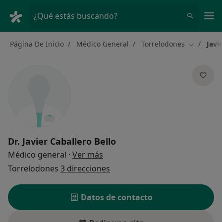
Men
¿Qué estás buscando?
Página De Inicio
Médico General
Torrelodones
Javi
Cambiar d
Dr.
Javier Caballero Bello
sobre las especializaciones
Médico general
·
Ver más
Torrelodones
3 direcciones
Datos de contacto