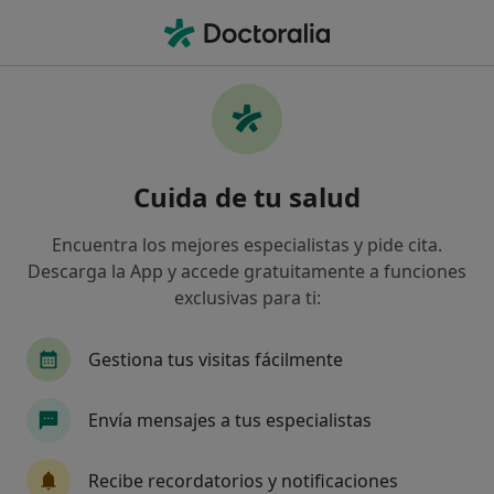
Men
¿Qué estás buscando?
Página De Inicio
Médico General
Barcelona
Jesus B
Cambiar de 
Cuida de tu salud
Encuentra los mejores especialistas y pide cita.
Descarga la App y accede gratuitamente a funciones
exclusivas para ti:
Dr.
Jesus Benitez Benitez
sobre las especializaciones
Médico general
·
Ver más
Gestiona tus visitas fácilmente
Barcelona
1 dirección
Núm. Colegiado: 080848501
Envía mensajes a tus especialistas
1 opinión
Recibe recordatorios y notificaciones