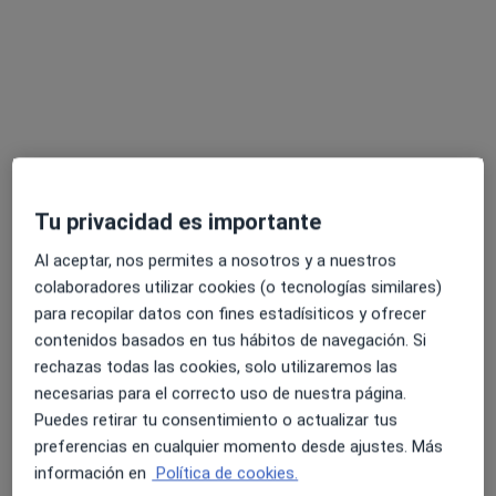
Tratamiento del dolor
óptimo estado de salud a medida que avanzas en la
Ozonoterapia
vida. Con un profundo compromiso con el bienestar
Medicina regenerativa
de nuestros pacientes, estamos aquí para guiarte en
Medicina ortomolecular
tu viaje hacia una vida plena y saludable. Permítenos
ser tus aliados en la búsqueda de la eterna juventud y
Principales enfermedades tratadas
el bienestar duradero.
Cefalea (dolor de cabeza)
Lumbalgia
a11y_sr_
Dolor cervical
Diabetes
Dislipidemia
+27
Tu privacidad es importante
Pacientes que atiendo
Al aceptar, nos permites a nosotros y a nuestros
Adultos
colaboradores utilizar cookies (o tecnologías similares)
Niños a partir de 10 años
para recopilar datos con fines estadísiticos y ofrecer
contenidos basados en tus hábitos de navegación. Si
Tipos de consulta
rechazas todas las cookies, solo utilizaremos las
Presencial
Ver direcciones (1)
necesarias para el correcto uso de nuestra página.
Puedes retirar tu consentimiento o actualizar tus
Fotos y vídeos
preferencias en cualquier momento desde ajustes. Más
información en
Política de cookies.