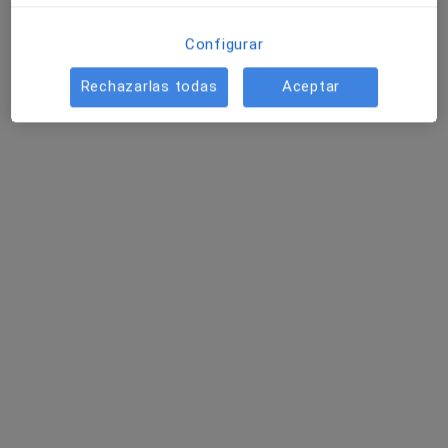
Configurar
Rechazarlas todas
Aceptar
Ver galería (4)
Mostrar más detalles
sobre la experiencia
Novedades
Dr. Jesus Benitez Benitez
Carrer del Consell de Cent, 160 bajo, Barcelona
08015
.
02/02/2026