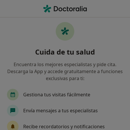
Men
Osteoporosis • Barcelona, Barcelona
Filtros
• 1
Seguro
Mapa
Especialistas en Osteoporosis en Barcelona
Cuida de tu salud
Así organizamos los resultados
Encuentra los mejores especialistas y pide cita.
Descarga la App y accede gratuitamente a funciones
¿Qué especialidad estás buscando?
exclusivas para ti:
Fisioterapeuta
Dietista Nutricionista
Reu
Gestiona tus visitas fácilmente
Envía mensajes a tus especialistas
Recibe recordatorios y notificaciones