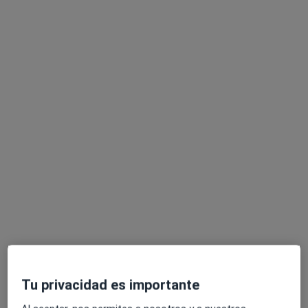
Nico Moreno Fortes
·
Ver más
Fisioterapeuta, Osteópata
325 opiniones
Dirección
Online
Carrer del Rosselló 446 Entresuelo 1º, Barcelona
•
Mapa
Ginkgo Biloba Teràpies
Diatermia Capacitiva y Resistiva
desde 35 €
Este especialista no ofrece reserva de cita online en esta dirección.
Tu privacidad es importante