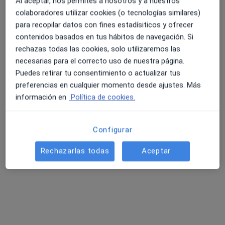
Al aceptar, nos permites a nosotros y a nuestros
Pedir una cita
colaboradores utilizar cookies (o tecnologías similares)
para recopilar datos con fines estadísiticos y ofrecer
contenidos basados en tus hábitos de navegación. Si
rechazas todas las cookies, solo utilizaremos las
necesarias para el correcto uso de nuestra página.
Puedes retirar tu consentimiento o actualizar tus
preferencias en cualquier momento desde ajustes. Más
información en
Política de cookies.
Roser Canseco Ribas
·
Ver más
Configurar
Dietista nutricionista
125 opiniones
Rechazarlas todas
Aceptar
Dirección
Online
Carrer del Taulat 5 1-2, Barcelona
•
Mapa
Rosernutridiet presencial
Primera visita Nutrición y Dietética
60 €