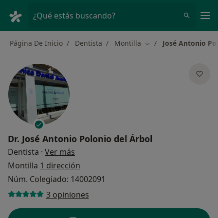
Men
¿Qué estás buscando?
Página De Inicio
Dentista
Montilla
José Antonio Po
Cambiar de ciudad
Dr.
José Antonio Polonio del Árbol
sobre las especializaciones
Dentista
·
Ver más
Montilla
1 dirección
Núm. Colegiado: 14002091
3 opiniones