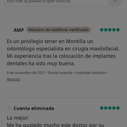
AMP
Número de teléfono verificado
A
Es un privilegio tener en Montilla un
odontólogo especialista en cirugía maxilofacial.
Mi experiencia tras la colocación de implantes
dentales ha sido muy buena.
9 de noviembre de 2021
•
Dental Avenida
•
Implantes dentales
•
en opinión del usuario AMP
Reportar
Cuenta eliminada
Lo mejor:
Me ha gustado mucho este doctor por su