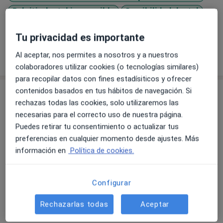
Pulpitis dental irreversible
Sensibilidad dental
a11y_sr_more_diseases
+25
Tu privacidad es importante
Mostrar más detalles
Al aceptar, nos permites a nosotros y a nuestros
sobre la experiencia
colaboradores utilizar cookies (o tecnologías similares)
para recopilar datos con fines estadísiticos y ofrecer
contenidos basados en tus hábitos de navegación. Si
Servicios y precios
rechazas todas las cookies, solo utilizaremos las
Primera visita Odontología
necesarias para el correcto uso de nuestra página.
Servicio gratuito
Detalles
Puedes retirar tu consentimiento o actualizar tus
preferencias en cualquier momento desde ajustes. Más
Gingivectomía
información en
Política de cookies.
Detalles
Configurar
Tartrectomía en ambas arcadas
Detalles
Rechazarlas todas
Aceptar