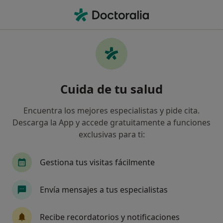
Men
Edentulismo • Montilla, Córdoba
Filtros
• 1
Mapa
Especialistas en Edentulismo en Montilla
Cuida de tu salud
Así organizamos los resultados
Encuentra los mejores especialistas y pide cita.
Descarga la App y accede gratuitamente a funciones
¿Qué especialidad estás buscando?
exclusivas para ti:
Dentista
Fisioterapeuta
Osteópata
P
Gestiona tus visitas fácilmente
Envía mensajes a tus especialistas
Recibe recordatorios y notificaciones