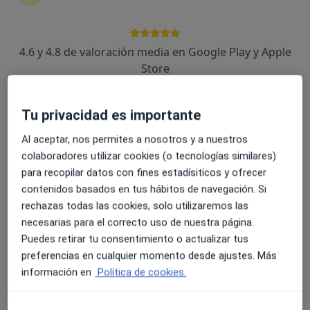
4.6 y 4.8 de valoración media en Google Play y Apple
Terra Salud Integral
Store
·
Ver más
Fisioterapeuta, Dentista, Osteópata
220 opiniones
Plaza Dolores Ibárruri (Esquina Ciudad de Lima), Montilla
•
Mapa
Tu privacidad es importante
Terra Salud Integral
Al aceptar, nos permites a nosotros y a nuestros
Primera visita Odontología
Servicio gratuito
colaboradores utilizar cookies (o tecnologías similares)
Mostrar más servicios
para recopilar datos con fines estadísiticos y ofrecer
contenidos basados en tus hábitos de navegación. Si
Ningún profesional de este centro tiene citas disponibles
rechazas todas las cookies, solo utilizaremos las
Mostrar perfil
necesarias para el correcto uso de nuestra página.
Puedes retirar tu consentimiento o actualizar tus
preferencias en cualquier momento desde ajustes. Más
información en
Política de cookies.