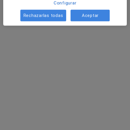
Configurar
Rechazarlas todas
Aceptar
Dra. Paula Casero Varela
·
Ver más
Dentista
15 opiniones
Plaza Dolores Ibárruri (Esquina Ciudad de Lima), Montilla
•
Mapa
Terra Salud Integral
Primera visita Odontología
Servicio gratuito
Este especialista no ofrece reserva de cita online en esta dirección.
Pedir una cita